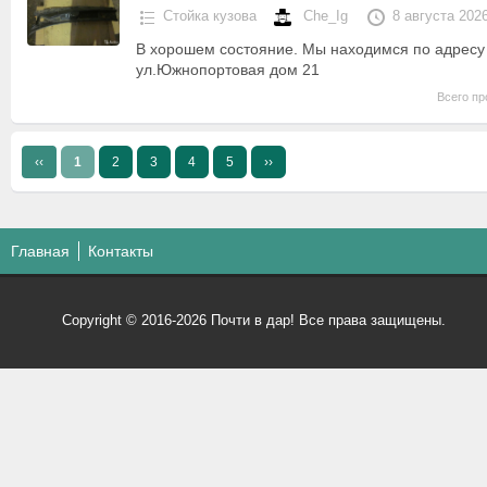
Стойка кузова
Che_Ig
8 августа 202
В хорошем состояние. Мы находимся по адресу
ул.Южнопортовая дом 21
Всего пр
‹‹
1
2
3
4
5
››
Главная
Контакты
Copyright © 2016-2026 Почти в дар! Все права защищены.