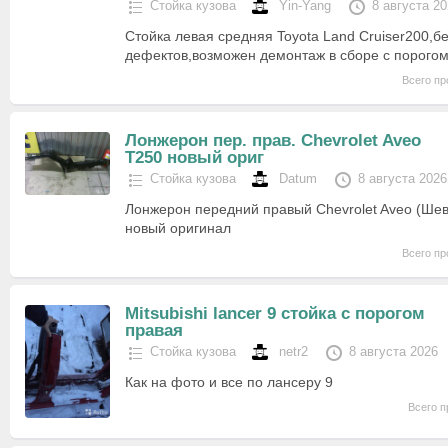
Стойка кузова
Yin-Yang
8 августа 2
Стойка левая средняя Toyota Land Cruiser200,бе
дефектов,возможен демонтаж в сборе с порого
Всего пр
Лонжерон пер. прав. Chevrolet Aveo
T250 новый ориг
Стойка кузова
Datum
8 августа 2026
Лонжерон передний правый Chevrolet Aveo (Ше
новый оригинал
Всего пр
Mitsubishi lancer 9 стойка с порогом
правая
Стойка кузова
netr2
8 августа 2026
Как на фото и все по лансеру 9
Всего п