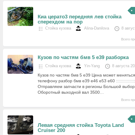
Киа церато3 передняя лев стойка
сперехдом на пор
Стойка кузова
Alina-Danilova
8 авгус
Всего пр
Кузов по частям бмв 5 е39 разборка
Стойка кузова
Yin-Yang
8 августа 2
Кузов по частям бмв 5 е39 Цена может меняться
телефону разбор бмв е39 е46 е53 е60 ::::::::::::::::::::::::
Отправляем запчасти в регионы Большой выбор 
Оборотный выходной вал 3500…
Всего пр
Левая средняя стойка Toyota Land
Cruiser 200