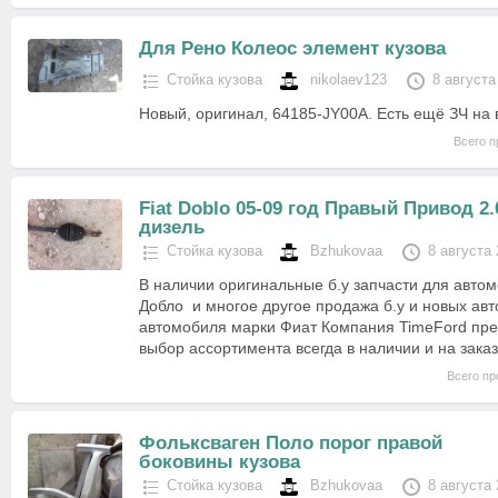
Для Рено Колеос элемент кузова
Стойка кузова
nikolaev123
8 августа
Новый, оригинал, 64185-JY00A. Есть ещё ЗЧ на 
Всего п
Fiat Doblo 05-09 год Правый Привод 2.
дизель
Стойка кузова
Bzhukovaa
8 августа
В наличии оригинальные б.у запчасти для авто
Добло и многое другое продажа б.у и новых авт
автомобиля марки Фиат Компания TimeFord пре
выбор ассортимента всегда в наличии и на зака
Всего пр
Фольксваген Поло порог правой
боковины кузова
Стойка кузова
Bzhukovaa
8 августа