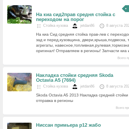
На киа сид2прав средня стойка с
переходом на порог
Стойка кузова
jetdan86
8 августа 20
На киа Сид средняя стойка прав-лев с переходо
зад и перед,кузовщина, двери,крыша,подвеска, 
агрегаты, навесное,топливная,рулевая,тормозна
оригинал! Отправляем в регионы! Запчасти киа 
Всего п
Накладка стойки средняя Skoda
Octavia A5 (7694)
Стойка кузова
jetdan86
8 августа 20
Skoda Octavia A5 2013 Накладка средней стойки
отправка в регионы
Всего пр
Ниссан примьера р12 жабо