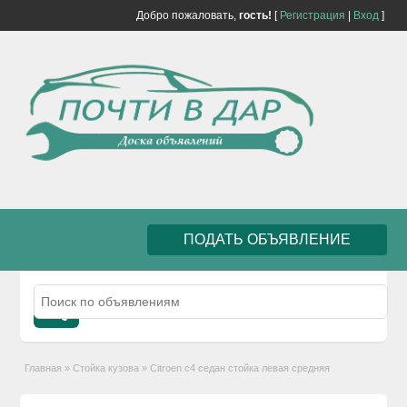
Добро пожаловать,
гость!
[
Регистрация
|
Вход
]
ПОДАТЬ ОБЪЯВЛЕНИЕ
Главная
»
Стойка кузова
»
Citroen c4 седан стойка левая средняя