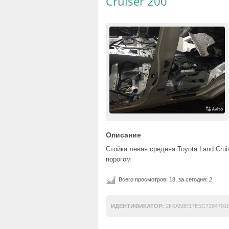
Cruiser 200
Описание
Стойка левая средняя Toyota Land Cru
порогом
Всего просмотров: 18, за сегодня: 2
ИДЕНТИФИКАТОР:
2F6A58E17E5C7284791