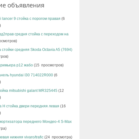
ие объявления
hi lancer 9 стойка с порогом правая
(6
)
ид2прав средня стойка с переходом на
осмотров)
 стойки средняя Skoda Octavia A5 (7694)
тров)
примьера р12 жабо
(15 просмотров)
нель hyundai I30 714022R000
(6
)
ойка mitsubishi galant MR325445
(12
)
ra H стойка двери передняя левая
(16
)
мортизатора переднего Мондео-4 S-Max
тра)
евая нижняя vivaro/trafic
(24 просмотра)