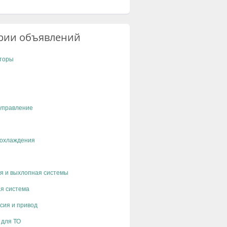
рии объявлений
торы
управление
 охлаждения
я и выхлопная системы
я система
сия и привод
 для ТО