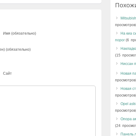
Похож
Mitsubis
просмотров
Имя (обязательно)
На киа с
порог
(6 пр
Накладка
ен) (обязательно)
(15 просмо
Ниссан 
Сайт
Новая па
просмотров
Новая ст
просмотров
Opel ast
просмотров
Опора а
(24 просмо
Панель л