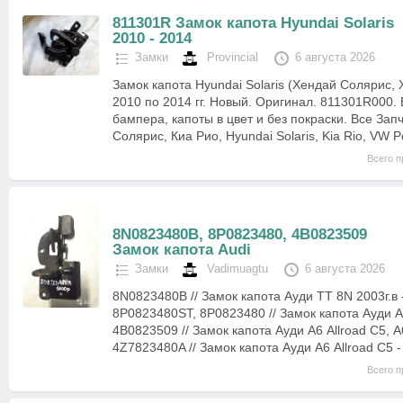
811301R Замок капота Hyundai Solaris
2010 - 2014
Замки
Provincial
6 августа 2026
Замок капота Hyundai Solaris (Хендай Солярис,
2010 по 2014 гг. Новый. Оригинал. 811301R000. 
бампера, капоты в цвет и без покраски. Все Зап
Солярис, Киа Рио, Hyundai Solaris, Kia Rio, VW 
Всего п
8N0823480B, 8P0823480, 4B0823509
Замок капота Audi
Замки
Vadimuagtu
6 августа 2026
8N0823480B // Замок капота Ауди ТТ 8N 2003г.в 
8P0823480ST, 8P0823480 // Замок капота Ауди А
4B0823509 // Замок капота Ауди А6 Allroad C5, А6
4Z7823480A // Замок капота Ауди А6 Allroad C5 
Всего п