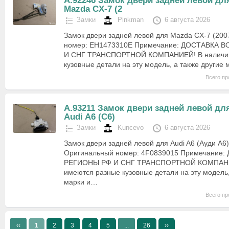
А.92246 Замок двери задней левой дл
Mazda CX-7 (2
Замки
Pinkman
6 августа 2026
Замок двери задней левой для Mazda CX-7 (200
номер: EH1473310E Примечание: ДОСТАВКА 
И СНГ ТРАНСПОРТНОЙ КОМПАНИЕЙ! В наличии
кузовные детали на эту модель, а также другие
Всего пр
А.93211 Замок двери задней левой дл
Audi A6 (C6)
Замки
Kuncevo
6 августа 2026
Замок двери задней левой для Audi A6 (Ауди A6)
Оригинальный номер: 4F0839015 Примечание:
РЕГИОНЫ РФ И СНГ ТРАНСПОРТНОЙ КОМПАНИ
имеются разные кузовные детали на эту модель,
марки и…
Всего пр
‹‹
1
2
3
4
5
...
26
››