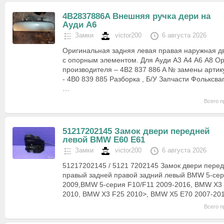
4B2837886A Внешняя ручка дери на
Ауди А6
Замки
victor200
6 августа 2026
Оригинальная задняя левая правая наружная дв
с опорным элементом. Для Ауди А3 А4 А6 А8 Ор
производителя – 4B2 837 886 A № замены арти
- 4B0 839 885 Разборка , Б/У Запчасти Фольксваг
…
Всего п
51217202145 Замок двери передней
левой BMW E60 E61
Замки
victor200
6 августа 2026
51217202145 / 5121 7202145 Замок двери пере
правый задней правой задний левый BMW 5-сер
2009,BMW 5-серия F10/F11 2009-2016, BMW X3 
2010, BMW X3 F25 2010>, BMW X5 E70 2007-2
Всего п