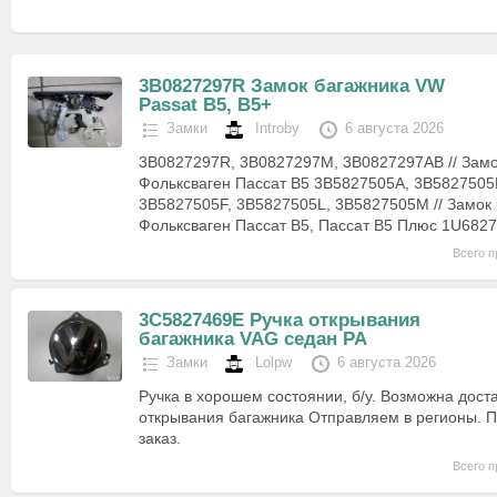
3B0827297R Замок багажника VW
Passat B5, B5+
Замки
Introby
6 августа 2026
3B0827297R, 3B0827297M, 3B0827297AB // Замо
Фольксваген Пассат В5 3B5827505A, 3B5827505
3B5827505F, 3B5827505L, 3B5827505M // Замок
Фольксваген Пассат В5, Пассат В5 Плюс 1U682
Всего п
3C5827469E Ручка открывания
багажника VAG седан PA
Замки
Lolpw
6 августа 2026
Ручка в хорошем состоянии, б/у. Возможна дост
открывания багажника Отправляем в регионы. 
заказ.
Всего п