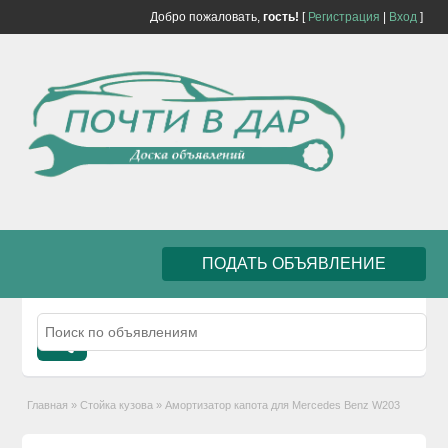
Добро пожаловать,
гость!
[
Регистрация
|
Вход
]
ПОДАТЬ ОБЪЯВЛЕНИЕ
Главная
»
Стойка кузова
»
Амортизатор капота для Mercedes Benz W203