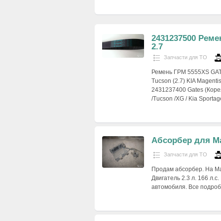
2431237500 Реме
2.7
Запчасти для ТО
Ремень ГРМ 5555XS GATES
Tucson (2.7) KIA Magenti
2431237400 Gates (Коре
/Tucson /XG / Kia Sport
Абсорбер для Ма
Запчасти для ТО
Продам абсорбер. На Maz
Двигатель 2.3 л. 166 л.
автомобиля. Все подроб