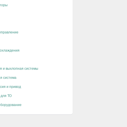
торы
управление
 охлаждения
я и выхлопная системы
я система
сия и привод
 для ТО
оборудование