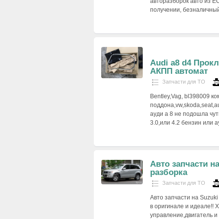
авторазборок авто из Е
получении, безналичны
Audi a8 d4 Прок
АКПП автомат
Запчасти для ТО
Bentley,Vag, bl398009 к
поддона,vw,skoda,seat,a
ауди а 8 не подошла чут
3.0,или 4.2 бензин или а
Авто запчасти на
разборка
Запчасти для ТО
Авто запчасти на Suzuki 
в оригинале и идеале!!
управление,двигатель и 