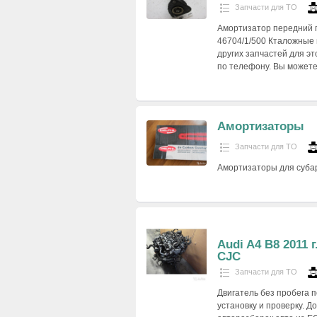
Запчасти для ТО
Амортизатор передний п
46704/1/500 Кталожные 
других запчастей для эт
по телефону. Вы может
Амортизаторы
Запчасти для ТО
Амортизаторы для субар
Audi A4 B8 2011 
CJC
Запчасти для ТО
Двигатель без пробега 
установку и проверку. Д