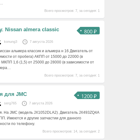
и…
Всего просмотров: 7, за сегодня: 1
. Nissan almera classic
800 ₽
konung3
7 августа 2026
иссан альмера классик и альмера н 16 Двигатель от
имости от пробега) АКПП от 15000 до 22000 (в
 МКПП 1,6 (1,5) от 25000 до 28000 (в зависимости от
ьмера…
Всего просмотров: 7, за сегодня: 1
я для JMC
1200 ₽
serg765
7 августа 2026
я. На JMC (модель JX1052DLA2). Двигатель JX493ZQ4A
. МКПП. Имеются и другие запчастии для данного
ности по телефону.
Всего просмотров: 14, за сегодня: 2