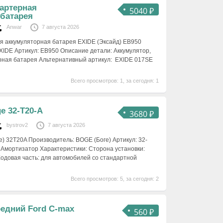
артерная
5040 ₽
 батарея
Anwar
7 августа 2026
я аккумуляторная батарея EXIDE (Эксайд) EB950
IDE Артикул: EB950 Описание детали: Аккумулятор,
рная батарея Альтернативный артикул: EXIDE 017SE
Всего просмотров: 1, за сегодня: 1
e 32-T20-A
3680 ₽
bystrov2
7 августа 2026
) 32T20A Производитель: BOGE (Боге) Артикул: 32-
 Амортизатор Характеристики: Сторона установки:
Ходовая часть: для автомобилей со стандартной
Всего просмотров: 5, за сегодня: 2
едний Ford C-max
560 ₽