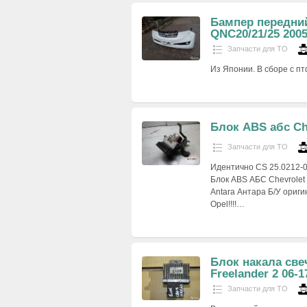
Бампер передний
QNC20/21/25 2005
Запчасти для ТО
Из Японии. В сборе с пт
Блок ABS абс Che
Запчасти для ТО
Идентично CS 25.0212-0
Блок ABS АБС Chevrolet
Antara Антара Б/У ориги
Opel!!!!…
Блок накала све
Freelander 2 06-1
Запчасти для ТО