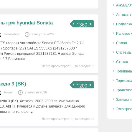
Аккумуля
Автосвет
нь грм hyundai Sonata
1360 ₽
Подвеска
Рулевое 
Urknivdver
7 августа 2026
 (Корея) Автомобиль: Sonata EF / Santa Fe 2.7 /
Салон
s / Sportage (2.7) GATES 5555XS (2431237500 /
Система
я) Ремень приводной 2521237181 Hyundai Sonata
age 2.7 Возможна…
Стекла
Всего просмотров: 1, за сегодня: 1
Топливна
Тормозна
зда 3 (BK)
1200 ₽
Трансмис
Anwar
7 августа 2026
Запчасти
da 3 (BK). Хетчбек. 2002-2009 г.в. Американка.
с. L3. АКПП. Имеются и другие запчасти для данного
Электро
ности по телефону.
Всего просмотров: 1, за сегодня: 1