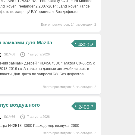
ль " AV61-12A343-BA ". Ford Galaxy, CA1; Ford Mondeo,
nd Rover Freelander 2 2007-2014; Land Rover Range
. фото по запросу! Б/У оригинал. Без дефектов.
Всего просмотров: 14, за сегодня: 2
я замками для Mazda
4800 ₽
St1M66
7 августа 2026
ения замками дверей " KD45675U0 ". Mazda CX-5, cx5 с
 2013-2016 г.в А также на данные автомобили есть в
пчасти. Доп. фото по запросу! Б/У. Без дефектов.
Всего просмотров: 6, за сегодня: 2
рпус воздушного
2400 ₽
St1M66
7 августа 2026
ьтра N42B18 -3000 Расходомер воздуха -2000
Всего просмотров: 6, за сегодня: 2