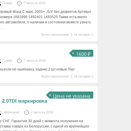
Lalala
7 августа 2026
равый Форд C-макс 2003+ , Б/У без дефектов Артикул
номера 1681896 1492401 1493525 Также есть много
ого автомобиля, о наличии и состоянии можете узнать
е…
Всего просмотров: 2, за сегодня: 1
1600 ₽
Lalala
7 августа 2026
у.если не ошибаюсь задние.2 шт.новые.Торг
Всего просмотров: 2, за сегодня: 2
Цена не указана
г. 2.0TDI маркировка
Webmandr
7 августа 2026
по СНГ. Гарантия 30 дней с момента получения на
оставка товара из Белоруссии, с одной из крупнейших