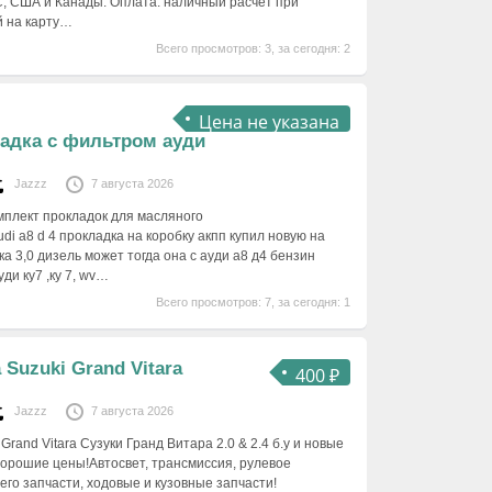
С, США и Канады. Оплата: наличный расчет при
й на карту…
Всего просмотров: 3, за сегодня: 2
Цена не указана
ладка с фильтром ауди
Jazzz
7 августа 2026
омплект прокладок для масляного
udi a8 d 4 прокладка на коробку акпп купил новую на
ка 3,0 дизель может тогда она с ауди а8 д4 бензин
уди ку7 ,ку 7, wv…
Всего просмотров: 7, за сегодня: 1
 Suzuki Grand Vitara
400 ₽
Jazzz
7 августа 2026
Grand Vitara Сузуки Гранд Витара 2.0 & 2.4 б.у и новые
 Хорошие цены!Автосвет, трансмиссия, рулевое
его запчасти, ходовые и кузовные запчасти!