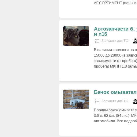
АCСОРТИМЕНТ (цены 
Автозапчасти б. у
и n16
Запчасти для ТО
В наличии запчасти на н
15000 до 28000 (в завис
зависимости от пробега)
пробега) МКПП 1,8 (ал
Бачок омывател
Запчасти для ТО
Продам бачок омывател
3.0 л. 62 квт. (84 л.с.)
автомобиля. Все подроб