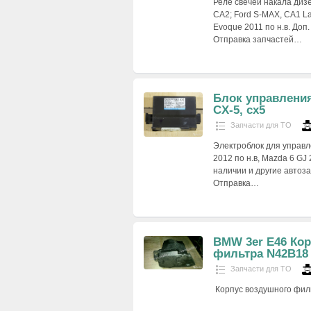
Реле свечей накала дизе
CA2; Ford S-MAX, CA1 La
Evoque 2011 по н.в. Доп
Отправка запчастей…
Блок управлени
CX-5, cx5
Запчасти для ТО
Электроблок для управл
2012 по н.в, Mazda 6 GJ
наличии и другие автоза
Отправка…
BMW 3er E46 Ко
фильтра N42B18
Запчасти для ТО
Корпус воздушного фил