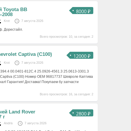
 Toyota BB
8000 ₽
-2008
Krot
7 августа 2026
ф. Дорестайл.
Всего просмотров: 10, за сегодня: 2
vrolet Captiva (C100)
12000 ₽
Krot
7 августа 2026
394.4 00.0401-812C.4 25.0926-4561.3 25.0613-3301.3
 Captiva (C100) Номер OEM 96817737 Шевроле Каптива
нал! Гарантия! Доставка! Покупаем бу запчасти
Всего просмотров: 16, за сегодня: 2
чей Land Rover
2800 ₽
7 г
Andris
7 августа 2026