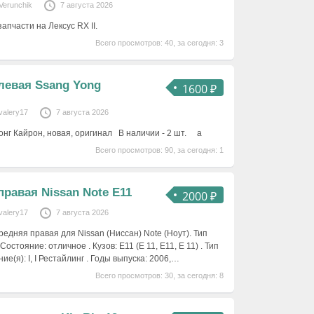
Verunchik
7 августа 2026
апчасти на Лексус RX II.
Всего просмотров: 40, за сегодня: 3
левая Ssang Yong
1600 ₽
valery17
7 августа 2026
онг Кайрон, новая, оригинал В наличии - 2 шт. а
Всего просмотров: 90, за сегодня: 1
правая Nissan Note E11
2000 ₽
valery17
7 августа 2026
средняя правая для Nissan (Ниссан) Note (Ноут). Тип
 Состояние: отличное . Кузов: E11 (E 11, Е11, Е 11) . Тип
ние(я): I, I Рестайлинг . Годы выпуска: 2006,…
Всего просмотров: 30, за сегодня: 8