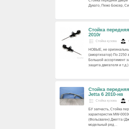
Стойка передней двери 
Дукато, Пежо Боксер, Си
Стойка передняя 
2010г
Стойка кузова
НОВЫЕ, не оригинальные
(амортизатор) По 2250
Большой ассортимент за
защита двигателя и т.д.)
Стойка передняя
Jetta 6 2010-нв
Стойка кузова
БУ запчасть, Стойка пер
характеристик MW-0003
(Фольсваген) Джетта (Дж
модельный ряд…