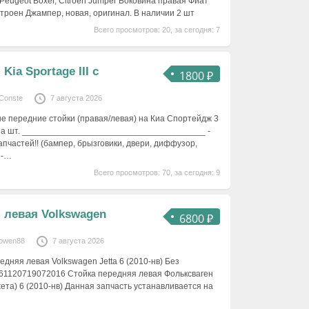
Peugeot Boxer, Citroen Jumper Боковина правая Фиат
троен Джампер, новая, оригинал. В наличии 2 шт
Всего просмотров: 20, за сегодня: 7
Kia Sportage III c
1800 ₽
Conste
7 августа 2026
 передние стойки (правая/левая) на Киа Спортейдж 3
 за шт. ______________________________________ -
пчастей!! (бампер, брызговики, двери, диффузор,
 -…
Всего просмотров: 70, за сегодня: 9
 левая Volkswagen
6800 ₽
owen88
7 августа 2026
едняя левая Volkswagen Jetta 6 (2010-нв) Без
61120719072016 Стойка передняя левая Фольксваген
ета) 6 (2010-нв) Данная запчасть устанавливается на