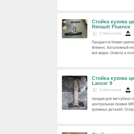
Стойка кузова ц
Renault Fluence
Стойка кузова
Продается Новая оригин
Флюенс. Каталожный но
всё видно. Осмотр и пол
Стойка кузова ц
Lancer 9
Стойка кузова
продам для митсубиси ла
центральная правая MR
кузовных деталей. Отпр