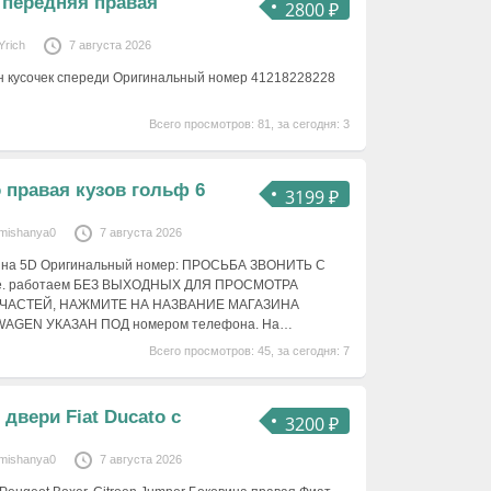
 передняя правая
2800 ₽
Yrich
7 августа 2026
н кусочек спереди Оригинальный номер 41218228228
Всего просмотров: 81, за сегодня: 3
 правая кузов гольф 6
3199 ₽
mishanya0
7 августа 2026
 и на 5D Оригинальный номер: ПРОСЬБА ЗВОНИТЬ С
скве. работаем БЕЗ ВЫХОДНЫХ ДЛЯ ПРОСМОТРА
ЧАСТЕЙ, НАЖМИТЕ НА НАЗВАНИЕ МАГАЗИНА
AGEN УКАЗАН ПОД номером телефона. На…
Всего просмотров: 45, за сегодня: 7
двери Fiat Ducato с
3200 ₽
mishanya0
7 августа 2026