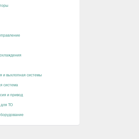
торы
управление
 охлаждения
я и выхлопная системы
я система
сия и привод
 для ТО
оборудование