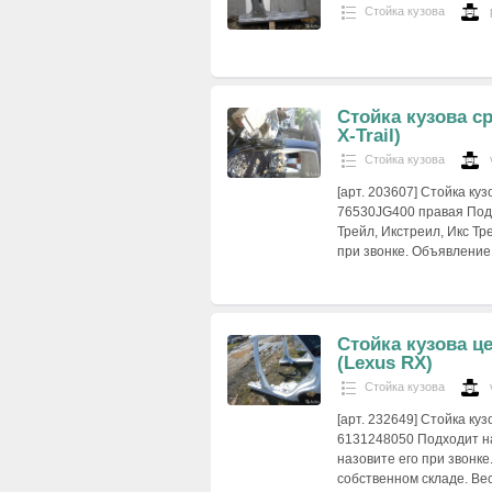
Стойка кузова
Стойка кузова с
X-Trail)
Стойка кузова
[арт. 203607] Стойка к
76530JG400 правая Подхо
Трейл, Икстреил, Икс Т
при звонке. Объявление
Стойка кузова ц
(Lexus RX)
Стойка кузова
[арт. 232649] Стойка к
6131248050 Подходит на
назовите его при звонке
собственном складе. В