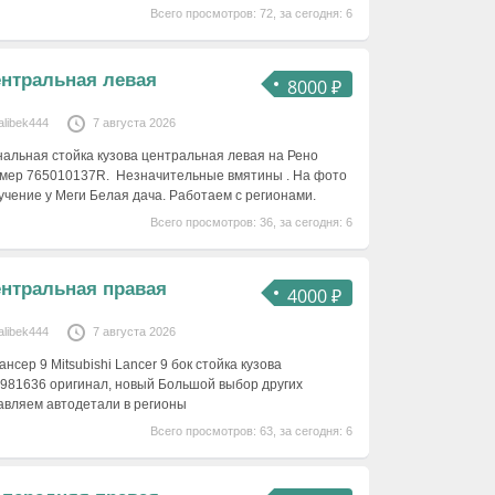
Всего просмотров: 72, за сегодня: 6
ентральная левая
8000 ₽
alibek444
7 августа 2026
альная стойка кузова центральная левая на Рено
мер 765010137R. Незначительные вмятины . На фото
учение у Меги Белая дача. Работаем с регионами.
Всего просмотров: 36, за сегодня: 6
ентральная правая
4000 ₽
alibek444
7 августа 2026
нсер 9 Mitsubishi Lancer 9 бок стойка кузова
981636 оригинал, новый Большой выбор других
авляем автодетали в регионы
Всего просмотров: 63, за сегодня: 6