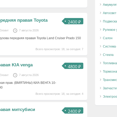
Аккумуля
Автосвет
ередняя правая Toyota
2400 ₽
Подвеска
Рулевое 
Enoavr
7 августа 2026
кузова передняя правая Toyota Land Cruiser Prado 150
Салон
Система
Всего просмотров: 18, за сегодня: 7
Стекла
Топливна
равая KIA venga
4800 ₽
Тормозна
Enoavr
7 августа 2026
Трансмис
ьная прав. (ВМЯТИНЫ) КИА ВЕНГА 10-
00
Запчасти
Всего просмотров: 18, за сегодня: 4
Электро
равая митсубиси
2400 ₽