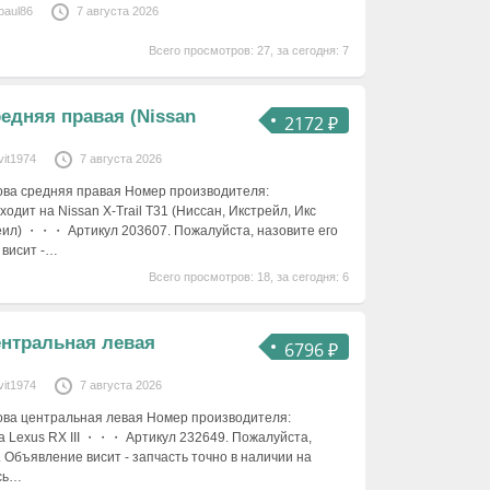
paul86
7 августа 2026
Всего просмотров: 27, за сегодня: 7
редняя правая (Nissan
2172 ₽
vit1974
7 августа 2026
узова средняя правая Номер производителя:
дит на Nissan X-Trail T31 (Ниссан, Икстрейл, Икс
реил) ・・・ Артикул 203607. Пожалуйста, назовите его
 висит -…
Всего просмотров: 18, за сегодня: 6
ентральная левая
6796 ₽
vit1974
7 августа 2026
узова центральная левая Номер производителя:
 Lexus RX III ・・・ Артикул 232649. Пожалуйста,
. Объявление висит - запчасть точно в наличии на
есь…