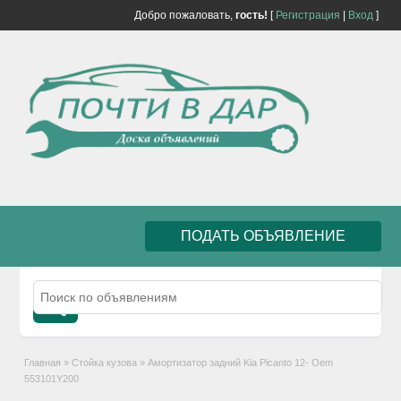
Добро пожаловать,
гость!
[
Регистрация
|
Вход
]
ПОДАТЬ ОБЪЯВЛЕНИЕ
Главная
»
Стойка кузова
»
Амортизатор задний Kia Picanto 12- Oem
553101Y200