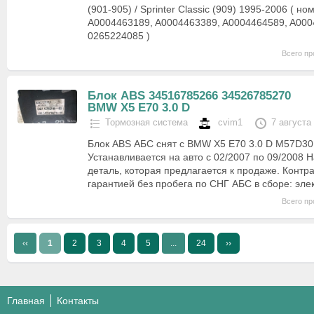
(901-905) / Sprinter Classic (909) 1995-2006 ( 
A0004463189, A0004463389, A0004464589, A000
0265224085 )
Всего пр
Блок ABS 34516785266 34526785270
BMW X5 E70 3.0 D
Тормозная система
cvim1
7 августа
Блок ABS АБС снят с BMW X5 E70 3.0 D M57D30 
Устанавливается на авто с 02/2007 по 09/2008 
деталь, которая предлагается к продаже. Контр
гарантией без пробега по СНГ АБС в сборе: эл
Всего пр
‹‹
1
2
3
4
5
...
24
››
Главная
Контакты