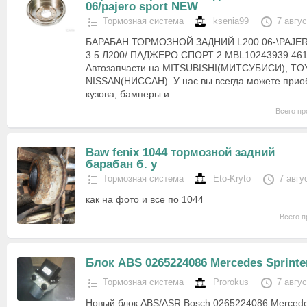
06/pajero sport NEW
Тормозная система
ksenia99
7 авгу
БАРАБАН ТОРМОЗНОЙ ЗАДНИЙ L200 06-\PAJE
3.5 Л200/ ПАДЖЕРО СПОРТ 2 MBL10243939 46
Автозапчасти на MITSUBISHI(МИТСУБИСИ), T
NISSAN(НИССАН). У нас вы всегда можете прио
кузова, бамперы и…
Всего пр
Baw fenix 1044 тормозной задний
барабан б. у
Тормозная система
Eto-Kryto
7 авгу
как на фото и все по 1044
Всего п
Блок ABS 0265224086 Mercedes Sprinte
Тормозная система
Prorokus
7 авгу
Новый блок ABS/ASR Bosch 0265224086 Mercedes