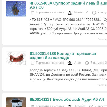
4F0615403A Суппорт задний левый aud
A6 / C6
Тормозная система
Roman_V
7 авгу
4F0 615 403 A / VAG 4F0 998 281/ 4F0998281 С
левый / Суппорт вместе с моторчиком TRW/ Мот
тормоза -4500руб Ауди А6 4Ф Audi A6 C6 2005-20
A6/S6 quattro б\у оригинал При установке в на
Всего п
81.50201.6188 Колодка тормозная
задняя без накладк
Тормозная система
Ardo
7 августа 
Колодка тормозная задняя БЕЗ НАКЛАДКИ шир
SHAANXI, шт Доставка по всей России. Запчасти
в розницу. Действуют скидки для постоянных по
Всего п
8E0614111T Блок абс audi Ауди А6 А4
Тормозная система
Jintonik
7 август