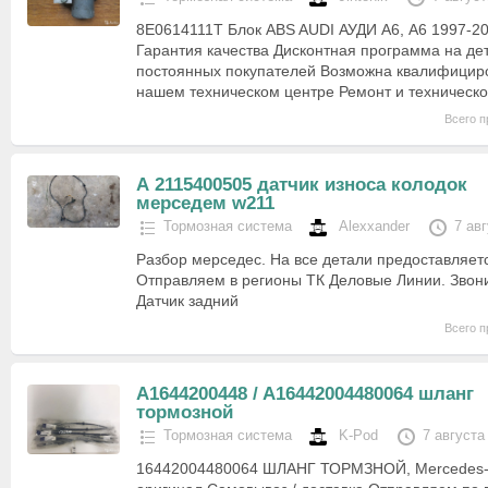
8E0614111T Блок ABS AUDI АУДИ А6, A6 1997-20
Гарантия качества Дисконтная программа на де
постоянных покупателей Возможна квалифициро
нашем техническом центре Ремонт и техническ
Всего п
А 2115400505 датчик износа колодок
мерседем w211
Тормозная система
Alexxander
7 ав
Разбор мерседес. На все детали предоставляетс
Отправляем в регионы ТК Деловые Линии. Звонит
Датчик задний
Всего п
A1644200448 / A16442004480064 шланг
тормозной
Тормозная система
K-Pod
7 августа
16442004480064 ШЛАНГ ТОРМЗНОЙ, Mercedes-