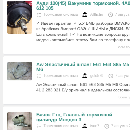
Ауди 100(45) Вакумник тормозной. 4А
612 105
Тормозная система
Afflictio
7 август
✓ Идеал гарантия! ✓ Б.У БМВ разборка BMW.Ко
из Арабских Эмират/ ОАЭ ✓ ШИНЫ и ДИСКИ- Б/У
Есть комплекты!!!! ✓ На возникшие вопросы друг
модель автомобиля отвечу Вам по телефону ил
Всего пр
Aw Эластичный шланг E61 E63 S85 М5
М6
Тормозная система
gold579
7 август
Aw Эластичный шланг E61 E63 S85 М5 М6 Ориг
41 2 283 021 Б/у оригинал в идеальном состоя
Всего п
Бачок Гтц, Главный тормозной
цилиндр Мондео 3
Тормозная система
ivan7
7 августа 