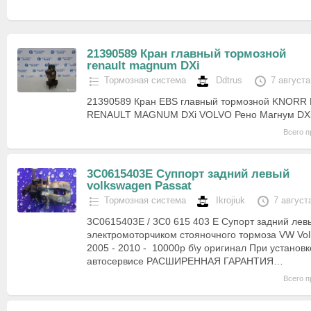
21390589 Кран главный тоpмозной
renault magnum DXi
Тормозная система
Ddtrus
7 августа
21390589 Кран EBS главный тоpмозной KNORR
RENAULT MAGNUM DXi VOLVO Рено Магнум DXi
Всего п
3C0615403E Суппорт задний левый
volkswagen Passat
Тормозная система
Ikrojiuk
7 август
3C0615403E / 3C0 615 403 E Супорт задний лев
электромоторчиком стояночного тормоза VW Vo
2005 - 2010 - 10000р б\у оригинал При установ
автосервисе РАСШИРЕННАЯ ГАРАНТИЯ…
Всего п