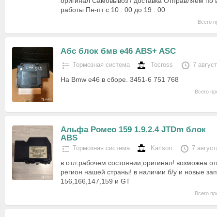
оригинал Самовывоз / доставка Отправляем по 
работы Пн-пт с 10 : 00 до 19 : 00
Всего п
Абс блок бмв е46 ABS+ ASC
Тормозная система
Tocross
7 авгус
На Bmw e46 в сборе. 3451-6 751 768
Всего пр
Альфа Ромео 159 1.9.2.4 JTDm блок
ABS
Тормозная система
Karlson
7 август
в отл.рабочем состоянии,оригинал! возможна о
регион нашей страны! в наличии б/у и новые за
156,166,147,159 и GT
Всего пр