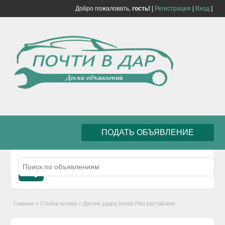
Добро пожаловать,
гость!
[
Регистрация
|
Вход
]
ПОДАТЬ ОБЪЯВЛЕНИЕ
Главная
»
Стойка кузова
»
Датчик удара honda Pilot рестайлинг