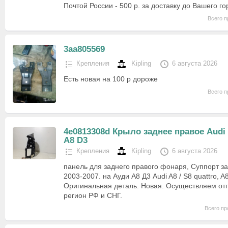
Почтой России - 500 р. за доставку до Вашего г
Всего п
3aa805569
Крепления
Kipling
6 августа 2026
Есть новая на 100 р дороже
Всего п
4e0813308d Крыло заднее правое Audi
A8 D3
Крепления
Kipling
6 августа 2026
панель для заднего правого фонаря, Суппорт з
2003-2007. на Ауди А8 Д3 Audi A8 / S8 quattro, A
Оригинальная деталь. Новая. Осуществляем от
регион РФ и СНГ.
Всего пр