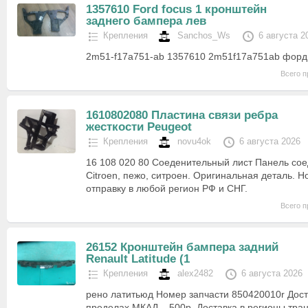
1357610 Ford focus 1 кронштейн
заднего бампера лев
Крепления
Sanchos_Ws
6 августа 2
2m51-f17a751-ab 1357610 2m51f17a751ab форд
Всего п
1610802080 Пластина связи ребра
жесткости Peugeot
Крепления
novu4ok
6 августа 2026
16 108 020 80 Соеденительный лист Панель со
Citroen, пежо, ситроен. Оригинальная деталь. 
отправку в любой регион РФ и СНГ.
Всего п
26152 Кронштейн бампера задний
Renault Latitude (1
Крепления
alex2482
6 августа 2026
рено латитьюд Номер запчасти 850420010r Дост
пределах МКАД – 500р. Доставка в регионы тр