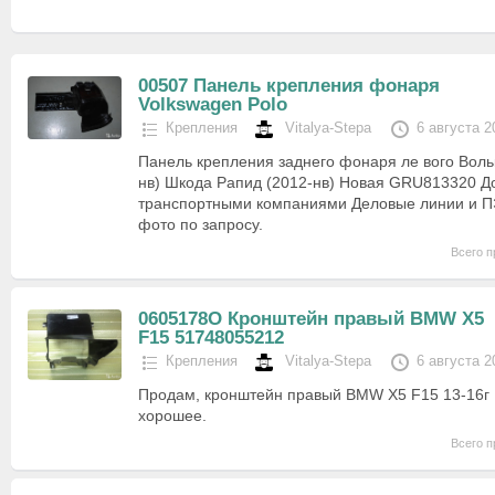
00507 Панель крепления фонаря
Volkswagen Polo
Крепления
Vitalya-Stepa
6 августа 2
Панель крепления заднего фонаря ле вого Воль
нв) Шкода Рапид (2012-нв) Новая GRU813320 До
транспортными компаниями Деловые линии и 
фото по запросу.
Всего п
0605178O Кронштейн правый BMW X5
F15 51748055212
Крепления
Vitalya-Stepa
6 августа 2
Продам, кронштейн правый BMW X5 F15 13-16г 
хорошее.
Всего п