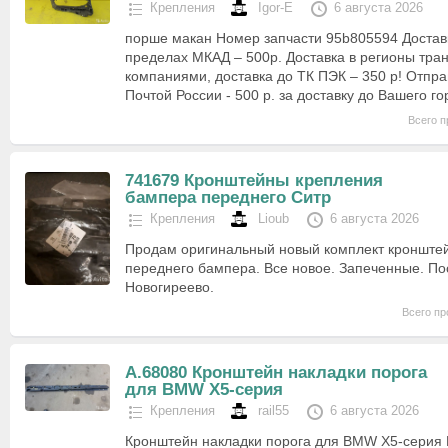
Крепления
Igor-E
6 августа 2026
порше макан Номер запчасти 95b805594 Достав
пределах МКАД – 500р. Доставка в регионы тр
компаниями, доставка до ТК ПЭК – 350 р! Отпра
Почтой России - 500 р. за доставку до Вашего г
Всего п
741679 Кронштейны крепления
бампера переднего Ситр
Крепления
Lioub
6 августа 2026
Продам оригинальный новый комплект кронште
переднего бампера. Все новое. Запеченные. П
Новогиреево.
Всего пр
А.68080 Кронштейн накладки порога
для BMW X5-серия
Крепления
rail55
6 августа 2026
Кронштейн накладки порога для BMW X5-серия F