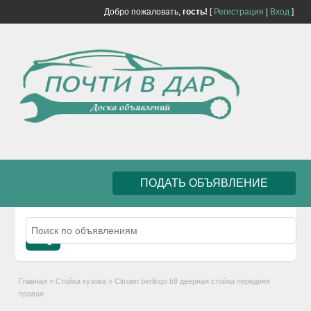
Добро пожаловать,
гость!
[
Регистрация
|
Вход
]
ПОДАТЬ ОБЪЯВЛЕНИЕ
Главная
»
Стойка кузова
»
Citroen berlingo b9 дверная стойка передняя
правая