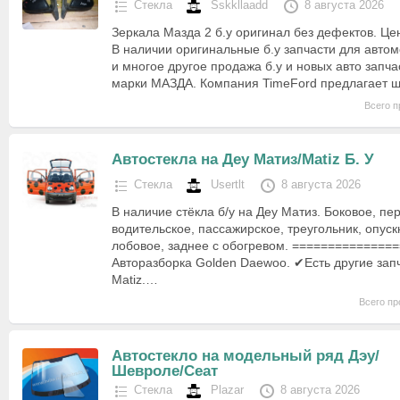
Стекла
Sskkllaadd
8 августа 2026
Зеркала Мазда 2 б.у оригинал без дефектов. Цен
В наличии оригинальные б.у запчасти для авто
и многое другое продажа б.у и новых авто запч
марки МАЗДА. Компания TimeFord предлагает 
Всего п
Автостекла на Деу Матиз/Matiz Б. У
Стекла
Usertlt
8 августа 2026
В наличие стёкла б/у на Деу Матиз. Боковое, пе
водительское, пассажирское, треугольник, опуск
лобовое, заднее с обогревом. ==============
Авторазборка Golden Daewoo. ✔Есть другие зап
Matiz.…
Всего пр
Автостекло на модельный ряд Дэу/
Шевроле/Сеат
Стекла
Plazar
8 августа 2026