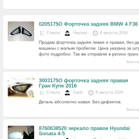
0205175O Форточка задняя BMW 4 F36
Стекла
Haytaur
8 августа 2026
Продам форточка задняя левая и правая, без де
машины с малым пробегом. Цена указана за шту
фото подробно. Так же отправлю в регион тран
Всего п
3003175O форточка задняя правая
Гран Купе 2016
Стекла
Garik
8 августа 2026
Деталь абсолютно новая. Без дефектов.
Всего п
8760638520 зеркало правое Hyundai
Sonata 4-5