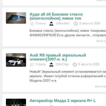
Всего п
Ауди a8 d4 Боковое стекло
(многослойное) левое тон
Стекла
Unkindest
8 августа 2026
Боковое стекло (многослойное) левое тонирова
4H4845299FNVB Есть другие запчасти , отправл
Всего п
Audi R8 правый зеркальный
элемент(2007-н. в.)
Стекла
Old-Chap
8 августа 2026
Новый! Зеркальный элемент устанавливается на
зеркало. Имеет голубой оттенок,асферический 
Модель-2007-н.в.
Всего пр
Авторазбор Мазда 2 зеркала R+ L