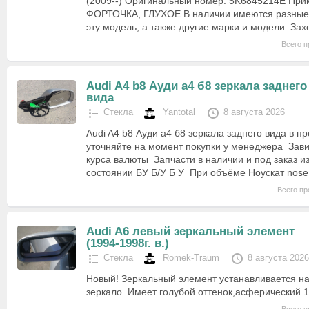
(2009--) Оригинальный номер: 5K6845214E При
ФОРТОЧКА, ГЛУХОЕ В наличии имеются разные 
эту модель, а также другие марки и модели. За
Всего п
Audi A4 b8 Ауди а4 б8 зеркала заднего
вида
Стекла
Yantotal
8 августа 2026
Audi A4 b8 Ауди а4 б8 зеркала заднего вида в 
уточняйте на момент покупки у менеджера Зави
курса валюты Запчасти в наличии и под заказ и
состоянии БУ Б/У Б У При объёме Ноускат nose
Всего пр
Audi A6 левый зеркальный элемент
(1994-1998г. в.)
Стекла
Romek-Traum
8 августа 2026
Новый! Зеркальный элемент устанавливается на
зеркало. Имеет голубой оттенок,асферический 1