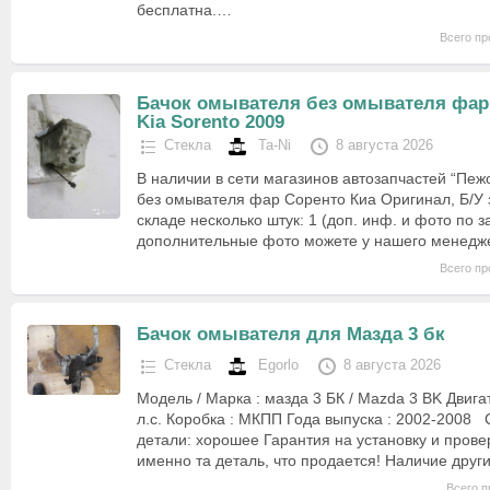
бесплатна.…
Всего пр
Бачок омывателя без омывателя фар
Kia Sorento 2009
Стекла
Ta-Ni
8 августа 2026
В наличии в сети магазинов автозапчастей “Пеж
без омывателя фар Соренто Киа Оригинал, Б/У за
складе несколько штук: 1 (доп. инф. и фото по за
дополнительные фото можете у нашего менед
Всего пр
Бачок омывателя для Мазда 3 бк
Стекла
Egorlo
8 августа 2026
Модель / Марка : мазда 3 БК / Mazda 3 BK Двигат
л.с. Коробка : МКПП Года выпуска : 2002-2008
детали: хорошее Гарантия на установку и прове
именно та деталь, что продается! Наличие дру
Всего п