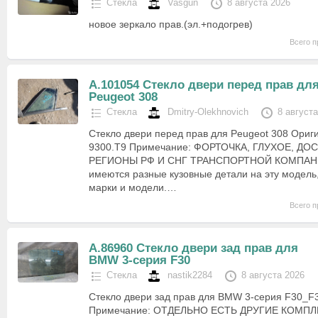
Стекла
Vasgun
8 августа 2026
новое зеркало прав.(эл.+подогрев)
Всего п
А.101054 Стекло двери перед прав дл
Peugeot 308
Стекла
Dmitry-Olekhnovich
8 август
Стекло двери перед прав для Peugeot 308 Ориг
9300.T9 Примечание: ФОРТОЧКА, ГЛУХОЕ, ДО
РЕГИОНЫ РФ И СНГ ТРАНСПОРТНОЙ КОМПАНИ
имеются разные кузовные детали на эту модель,
марки и модели.…
Всего п
А.86960 Стекло двери зад прав для
BMW 3-серия F30
Стекла
nastik2284
8 августа 2026
Стекло двери зад прав для BMW 3-серия F30_F3
Примечание: ОТДЕЛЬНО ЕСТЬ ДРУГИЕ КОМПЛ