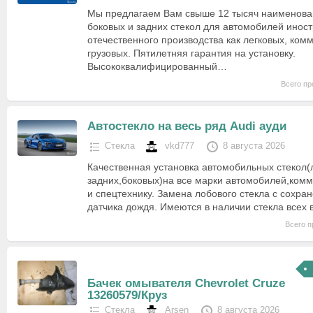
Мы предлагаем Вам свыше 12 тысяч наименова
боковых и задних стекол для автомобилей иност
отечественного производства как легковых, комм
грузовых. Пятилетняя гарантия на установку.
Высококвалифицированный…
Всего пр
Автостекло на весь ряд Audi ауди
Стекла
vkd777
8 августа 2026
Качественная установка автомобильных стекол(
задних,боковых)на все марки автомобилей,комм
и спецтехнику. Замена лобового стекла с сохра
датчика дождя. Имеются в наличии стекла всех 
Всего п
Бачек омывателя Chevrolet Cruze
13260579/Круз
Стекла
Arsen
8 августа 2026