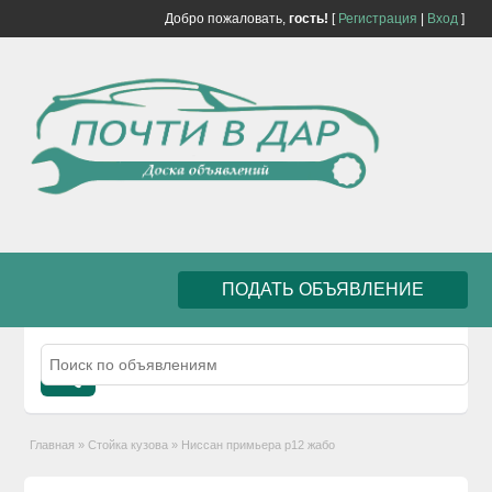
Добро пожаловать,
гость!
[
Регистрация
|
Вход
]
ПОДАТЬ ОБЪЯВЛЕНИЕ
Главная
»
Стойка кузова
»
Ниссан примьера р12 жабо