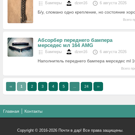
Бамперы
dzen16
6 августа 2026
Б/у, сломано одно крепление, но состояние хор
Всего п
Абсорбер переднего бампера
мерседес мл 164 AMG
Бамперы
dzen16
6 августа 2026
Наполнитель переднего бампера мерседес ml 1
Всего пр
‹‹
1
2
3
4
5
...
24
››
Главная
Контакты
Copyright © 2016-2026 Почти в дар! Все права защищены.