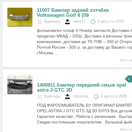
11007 Бампер задний хэтчбек
Volkswagen Golf 6 (09
Бамперы
vikor67
6 августа 2026
фольксваген гольф 6 Номер запчасти Доставка 
пределах МКАД – 500р. Доставка в регионы тр
компаниями, доставка до ТК ПЭК – 350 р! Отпра
Почтой России - 500 р. за доставку до Вашего го
г.Москва,…
Всего п
1400911 бампер передний смыв opel
astra J GTC 3D
Бамперы
Infoshnik
6 августа 2026
ПОД ФАРООМЫВАТЕЛЬ БУ ОРИГИНАЛ БАМПЕР
OPEL ASTRA J GTC GTS 3Д 3D КУПЭ Все детали 
Гарантия качества . Работа с регионами . Быстр
Скидки постоянным покупателям . Большой выбо
Всего п