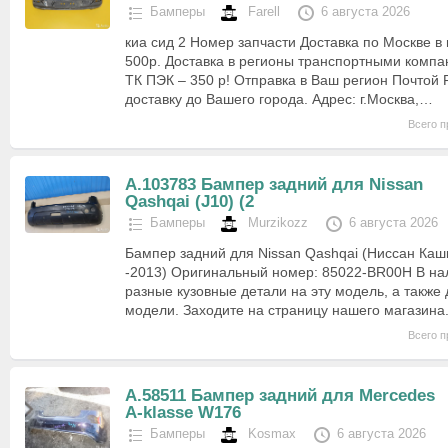
Бамперы
Farell
6 августа 2026
киа сид 2 Номер запчасти Доставка по Москве 
500р. Доставка в регионы транспортными компа
ТК ПЭК – 350 р! Отправка в Ваш регион Почтой Р
доставку до Вашего города. Адрес: г.Москва,…
Всего п
А.103783 Бампер задний для Nissan
Qashqai (J10) (2
Бамперы
Murzikozz
6 августа 2026
Бампер задний для Nissan Qashqai (Ниссан Кашк
-2013) Оригинальный номер: 85022-BR00H В н
разные кузовные детали на эту модель, а также 
модели. Заходите на страницу нашего магазин
Всего п
А.58511 Бампер задний для Mercedes
A-klasse W176
Бамперы
Kosmax
6 августа 2026