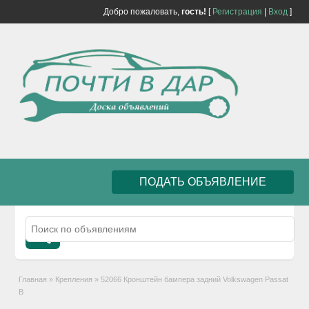
Добро пожаловать,
гость!
[
Регистрация
|
Вход
]
ПОДАТЬ ОБЪЯВЛЕНИЕ
Главная
»
Крепления
»
52066 Кронштейн бампера задний Volkswagen Passat
B