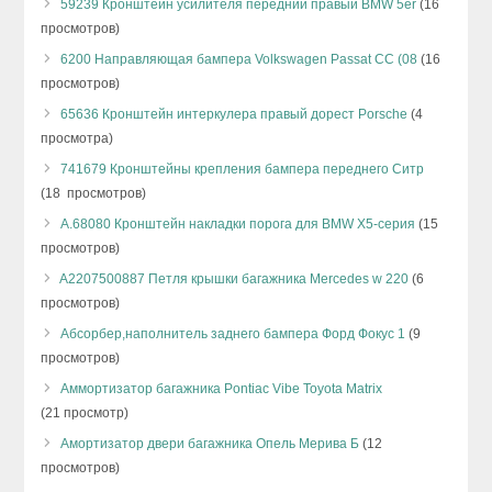
59239 Кронштейн усилителя передний правый BMW 5er
(16
просмотров)
6200 Направляющая бампера Volkswagen Passat CC (08
(16
просмотров)
65636 Кронштейн интеркулера правый дорест Porsche
(4
просмотра)
741679 Кронштейны крепления бампера переднего Ситр
(18 просмотров)
А.68080 Кронштейн накладки порога для BMW X5-серия
(15
просмотров)
A2207500887 Петля крышки багажника Mercedes w 220
(6
просмотров)
Абсорбер,наполнитель заднего бампера Форд Фокус 1
(9
просмотров)
Аммортизатор багажника Pontiac Vibe Toyota Matrix
(21 просмотр)
Амортизатор двери багажника Опель Мерива Б
(12
просмотров)