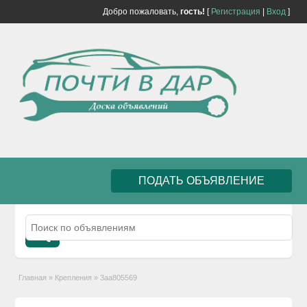
Добро пожаловать,
гость!
[
Регистрация
|
Вход
]
ПОДАТЬ ОБЪЯВЛЕНИЕ
Главная
»
Крепления
»
3aa805569