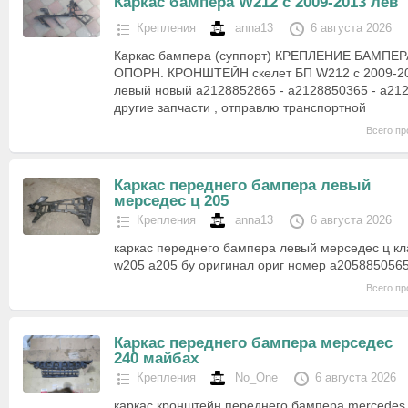
Каркас бампера W212 с 2009-2013 лев
Крепления
anna13
6 августа 2026
Каркас бампера (суппорт) КРЕПЛЕНИЕ БАМПЕ
ОПОРН. КРОНШТЕЙН скелет БП W212 с 2009-20
левый новый a2128852865 - a2128850365 - a21
другие запчасти , отправлю транспортной
Всего пр
Каркас переднего бампера левый
мерседес ц 205
Крепления
anna13
6 августа 2026
каркас переднего бампера левый мерседес ц кла
w205 a205 бу оригинал ориг номер a205885056
Всего пр
Каркас переднего бампера мерседес
240 майбах
Крепления
No_One
6 августа 2026
каркас кронштейн переднего бампера mercedes