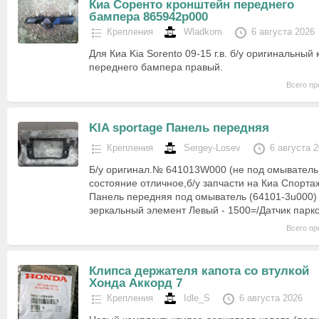
Киа Соренто кронштейн переднего
бампера 865942p000
Крепления
Wladkom
6 августа 2026
Для Киа Kia Sorento 09-15 г.в. б/у оригинальный
переднего бампера правый.
Всего пр
KIA sportage Панель передняя
Крепления
Sergey-Losev
6 августа 
Б/у оригинал.№ 641013W000 (не под омыватель 
состояние отличное,б/у запчасти на Киа Спортаж
Панель передняя под омыватель (64101-3u000) 
зеркальный элемент Левый - 1500=/Датчик пар
Всего пр
Клипса держателя капота со втулкой
Хонда Аккорд 7
Крепления
Idle_S
6 августа 2026