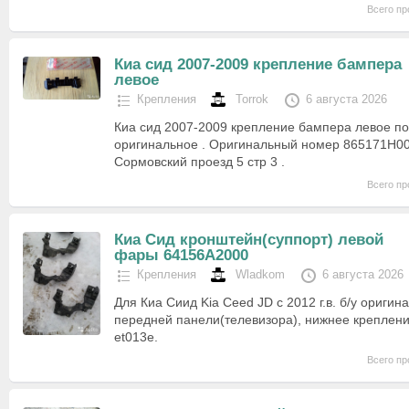
Всего пр
Киа сид 2007-2009 крепление бампера
левое
Крепления
Torrok
6 августа 2026
Киа сид 2007-2009 крепление бампера левое п
оригинальное . Оригинальный номер 865171H0
Сормовский проезд 5 стр 3 .
Всего пр
Киа Сид кронштейн(суппорт) левой
фары 64156A2000
Крепления
Wladkom
6 августа 2026
Для Киа Сиид Kia Ceed JD с 2012 г.в. б/у оригин
передней панели(телевизора), нижнее креплен
et013e.
Всего пр