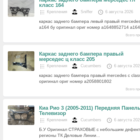
класс 164
Крепления
Sniffer
6 августа 2026
каркас заднего бампера левый правый mercedes 
a164 бу оригинал ориг номер a1648852714 a16
Всего пр
Каркас заднего бампера правый
мерседес ц класс 205
Крепления
Cucumbers
6 августа 202
каркас заднего бампера правый mercedes c clas
оригинал ориг номер a2058801802
Всего пр
Киа Рио 3 (2005-2011) Передняя Панел
Телевизор
Крепления
Cucumbers
6 августа 202
Б.У Оригинал СТРАХОВЫЕ с небольшим дефект
регионы ТК Деловые Линии...