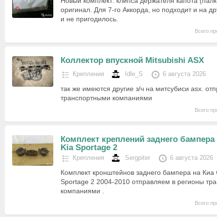
Новый комплект: клипса держателя капота (палки
оригинал. Для 7-го Аккорда, но подходит и на д
и не пригодилось.
Всего пр
Коллектор впускной Mitsubishi ASX
Крепления
Idle_S
6 августа 2026
так же имеются другие з/ч на митсубиси asx. от
транспортными компаниями
Всего пр
Комплект креплений заднего бампера
Kia Sportage 2
Крепления
Sergpiter
6 августа 2026
Комплект кронштейнов заднего бампера на Киа 
Sportage 2 2004-2010 отправляем в регионы тр
компаниями .
Всего пр