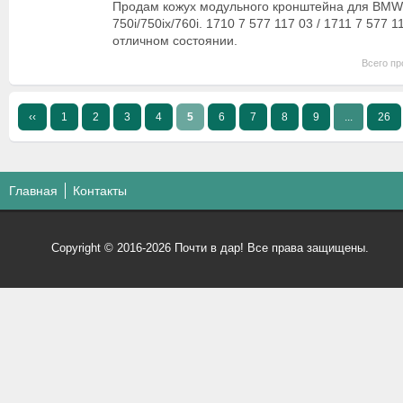
Продам кожух модульного кронштейна для BMW
750i/750ix/760i. 1710 7 577 117 03 / 1711 7 577 1
отличном состоянии.
Всего пр
‹‹
1
2
3
4
5
6
7
8
9
...
26
Главная
Контакты
Copyright © 2016-2026 Почти в дар! Все права защищены.