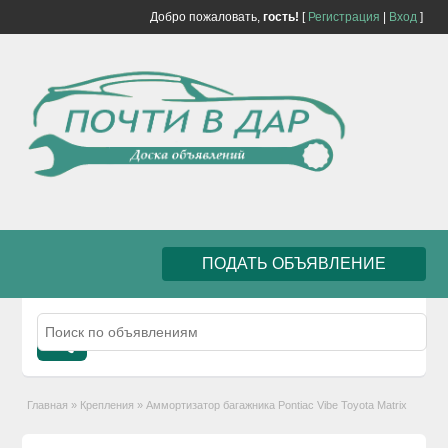
Добро пожаловать,
гость!
[
Регистрация
|
Вход
]
ПОДАТЬ ОБЪЯВЛЕНИЕ
Главная
»
Крепления
»
Аммортизатор багажника Pontiac Vibe Toyota Matrix