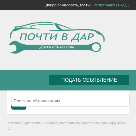
Добро пожаловать,
гость!
[
Регистрация
|
Вход
]
ПОДАТЬ ОБЪЯВЛЕНИЕ
Главная
»
Крепления
»
Абсорбер,наполнитель заднего бампера Форд Фокус
1