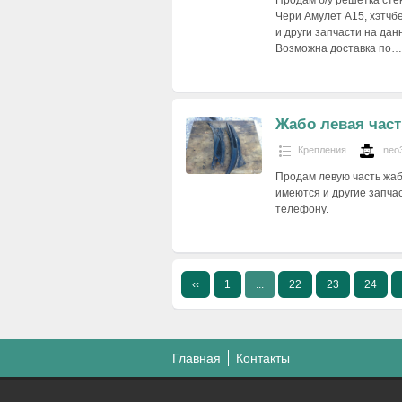
Продам б/у решетка стек
Чери Амулет А15, хэтчбе
и други запчасти на да
Возможна доставка по…
Жабо левая част
Крепления
neo
Продам левую часть жабо
имеются и другие запча
телефону.
‹‹
1
...
22
23
24
Главная
Контакты