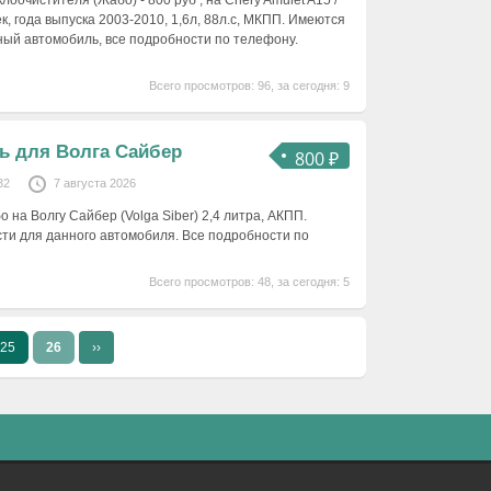
лоочистителя (Жабо) - 800 руб , на Chery Amulet A15 /
к, года выпуска 2003-2010, 1,6л, 88л.с, МКПП. Имеются
нный автомобиль, все подробности по телефону.
Всего просмотров: 96, за сегодня: 9
ь для Волга Сайбер
800 ₽
32
7 августа 2026
 на Волгу Сайбер (Volga Siber) 2,4 литра, АКПП.
сти для данного автомобиля. Все подробности по
Всего просмотров: 48, за сегодня: 5
25
26
››