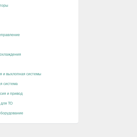
торы
управление
 охлаждения
я и выхлопная системы
я система
сия и привод
 для ТО
оборудование