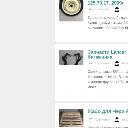
125,70,17. 2009г
Крепления
ser
Запасное колесо Лексус 
Кузов с документами, А
багажника. РАЗБОРКА 
Запчасти Lancer
багажника
Крепления
Mic
Оригинальные Б/У запча
багажника в сборе В нал
и многое другое! УСТА
Viber.
Жабо для Чери 
Крепления
neo