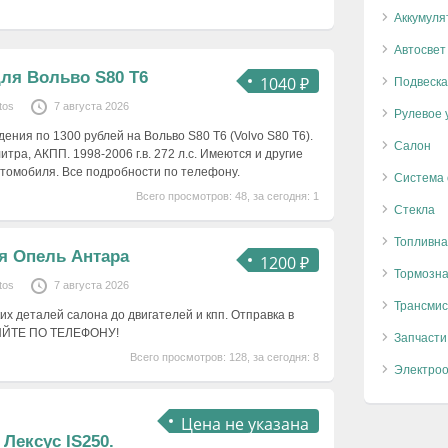
Аккумуля
Автосвет
ля Вольво S80 T6
1040 ₽
Подвеска
tos
7 августа 2026
Рулевое 
ения по 1300 рублей на Вольво S80 T6 (Volvo S80 T6).
Салон
итра, АКПП. 1998-2006 г.в. 272 л.с. Имеются и другие
втомобиля. Все подробности по телефону.
Система
Всего просмотров: 48, за сегодня: 1
Стекла
Топливна
я Опель Антара
1200 ₽
Тормозна
tos
7 августа 2026
Трансмис
х деталей салона до двигателей и кпп. Отправка в
ЯЙТЕ ПО ТЕЛЕФОНУ!
Запчасти
Всего просмотров: 128, за сегодня: 8
Электро
Цена не указана
Лексус IS250.