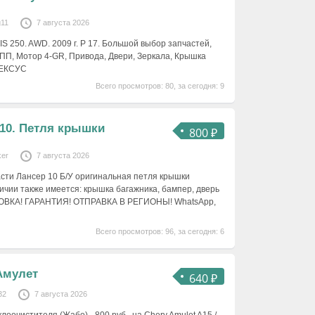
g11
7 августа 2026
IS 250. AWD. 2009 г. Р 17. Большой выбор запчастей,
КПП, Мотор 4-GR, Привода, Двери, Зеркала, Крышка
ЛЕКСУС
Всего просмотров: 80, за сегодня: 9
 10. Петля крышки
800 ₽
ker
7 августа 2026
сти Лансер 10 Б/У оригинальная петля крышки
ичии также имеется: крышка багажника, бампер, дверь
НОВКА! ГАРАНТИЯ! ОТПРАВКА В РЕГИОНЫ! WhatsApp,
Всего просмотров: 96, за сегодня: 6
Амулет
640 ₽
32
7 августа 2026