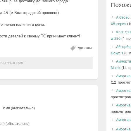
 500 р. за доставку до Вашего города.
Похож
д 4Б (м.Волгоградский проспект)
А.68080
X5-серия
(1
точнения наличия и цены.
A220750
сти деталей к своему ТС принимает клиент!
w 220
(4 пр
Абсорбе
Крепления
Фокус 1
(6 
Аммортиз
5BA47ED4C55BF
Matrix
(14 п
Амортиз
(12 просмо
Амортиза
просмотров
Амортиз
Имя (обязательно)
просмотров
Амортиз
ен) (обязательно)
Амортиз