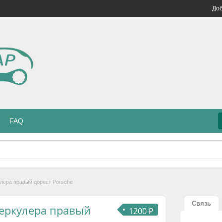
Доб
FAQ
лера правый дорест Porsche
Связь
еркулера правый
1200 ₽