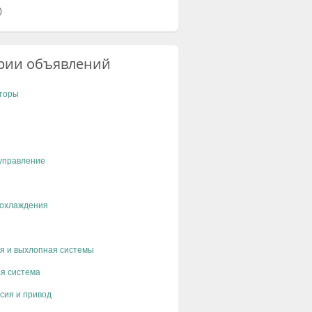
)
рии объявлений
торы
управление
 охлаждения
я и выхлопная системы
я система
сия и привод