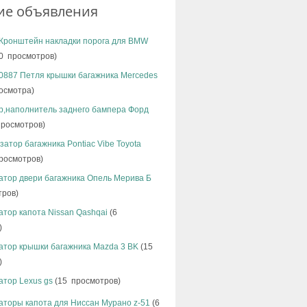
ие объявления
 Кронштейн накладки порога для BMW
0 просмотров)
0887 Петля крышки багажника Mercedes
осмотра)
р,наполнитель заднего бампера Форд
просмотров)
атор багажника Pontiac Vibe Toyota
росмотров)
атор двери багажника Опель Мерива Б
тров)
тор капота Nissan Qashqai
(6
)
атор крышки багажника Mazda 3 BK
(15
)
атор Lexus gs
(15 просмотров)
аторы капота для Ниссан Мурано z-51
(6