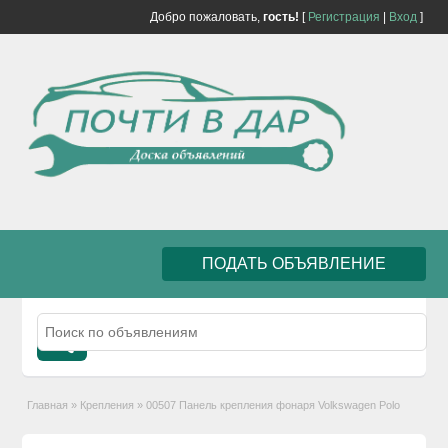
Добро пожаловать,
гость!
[
Регистрация
|
Вход
]
ПОДАТЬ ОБЪЯВЛЕНИЕ
Главная
»
Крепления
»
00507 Панель крепления фонаря Volkswagen Polo