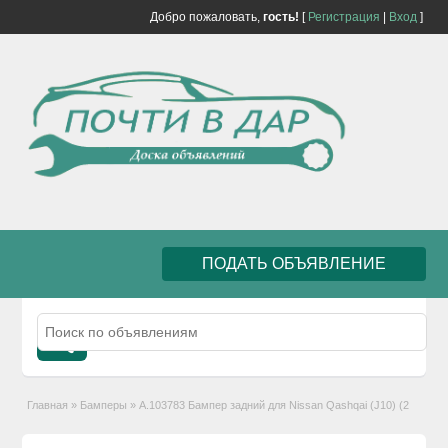
Добро пожаловать,
гость!
[
Регистрация
|
Вход
]
ПОДАТЬ ОБЪЯВЛЕНИЕ
Главная
»
Бамперы
»
А.103783 Бампер задний для Nissan Qashqai (J10) (2