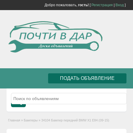
Добро пожаловать,
гость!
[
Регистрация
|
Вход
]
ПОДАТЬ ОБЪЯВЛЕНИЕ
Главная
»
Бамперы
»
34104 Бампер передний BMW X1 E84 (09-15)