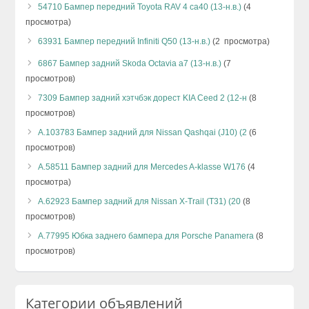
54710 Бампер передний Toyota RAV 4 ca40 (13-н.в.)
(4
просмотра)
63931 Бампер передний Infiniti Q50 (13-н.в.)
(2 просмотра)
6867 Бампер задний Skoda Octavia а7 (13-н.в.)
(7
просмотров)
7309 Бампер задний хэтчбэк дорест KIA Ceed 2 (12-н
(8
просмотров)
А.103783 Бампер задний для Nissan Qashqai (J10) (2
(6
просмотров)
А.58511 Бампер задний для Mercedes A-klasse W176
(4
просмотра)
А.62923 Бампер задний для Nissan X-Trail (T31) (20
(8
просмотров)
А.77995 Юбка заднего бампера для Porsche Panamera
(8
просмотров)
Категории объявлений