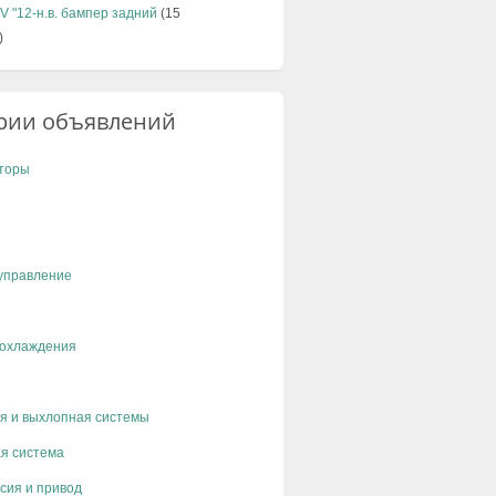
8V "12-н.в. бампер задний
(15
)
рии объявлений
торы
управление
 охлаждения
я и выхлопная системы
я система
сия и привод