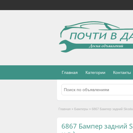
Главная
Категории
Контакты
Главная
»
Бамперы
»
6867 Бампер задний Skoda O
6867 Бампер задний Sk