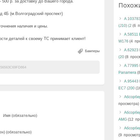
 500 р. за доставку до Вашего города.
Похож
д 4Б (м.Волгоградский проспект)
А.103783
(J10) (2
(6 п
точнения наличия и цены.
А.58511 
сти деталей к своему ТС принимает клиент!
W176
(4 пр
А.62923 
Бамперы
(20
(8 прос
А.77995 
56563C69FD864
Panamera
(
А.95443
EC7 (200
(1
Абсорбер
просмотра)
Абсорбе
Имя (обязательно)
AMG
(12 пр
Абсорбер
ен) (обязательно)
(9 просмот