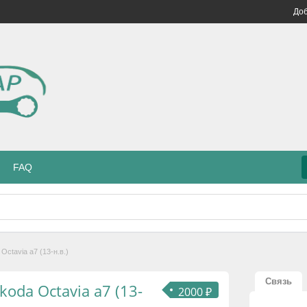
Доб
FAQ
ctavia а7 (13-н.в.)
Связь
oda Octavia а7 (13-
2000 ₽