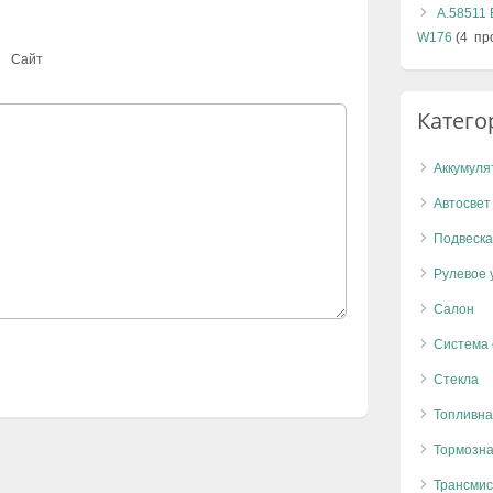
А.58511 
W176
(4 пр
Сайт
Катего
Аккумуля
Автосвет
Подвеска
Рулевое 
Салон
Система
Стекла
Топливна
Тормозна
Трансмис