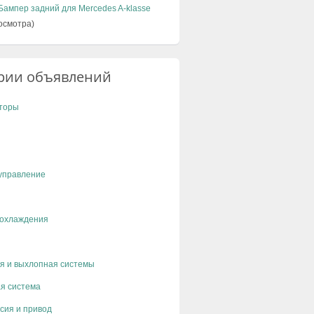
Бампер задний для Mercedes A-klasse
осмотра)
рии объявлений
торы
управление
 охлаждения
я и выхлопная системы
я система
сия и привод