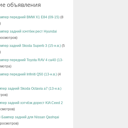
ие объявления
ампер передний BMW X1 E84 (09-15)
(8
)
мпер задний хэчтбек рест Hyundai
росмотров)
мпер задний Skoda Superb 3 (15-н.в.)
(5
)
мпер передний Toyota RAV 4 ca40 (13-
смотра)
мпер передний Infiniti Q50 (13-н.в.)
(4
пер задний Skoda Octavia а7 (13-н.в.)
тров)
пер задний хэтчбэк дорест KIA Ceed 2
смотров)
 Бампер задний для Nissan Qashqai
росмотров)