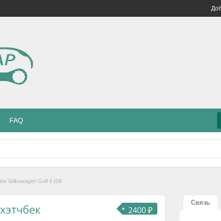
Доб
FAQ
ек Volkswagen Golf 6 (09
Связь
хэтчбек
2400 ₽