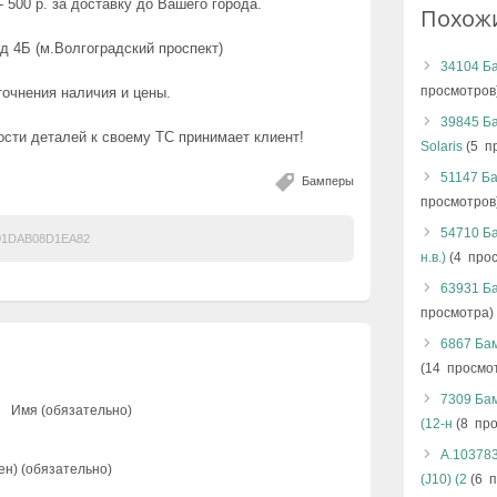
 500 р. за доставку до Вашего города.
Похож
д 4Б (м.Волгоградский проспект)
34104 Б
просмотров
точнения наличия и цены.
39845 Ба
сти деталей к своему ТС принимает клиент!
Solaris
(5 п
51147 Ба
Бамперы
просмотров
54710 Ба
01DAB08D1EA82
н.в.)
(4 про
63931 Ба
просмотра)
6867 Бам
(14 просмо
7309 Бам
Имя (обязательно)
(12-н
(8 про
А.103783
ен) (обязательно)
(J10) (2
(6 п