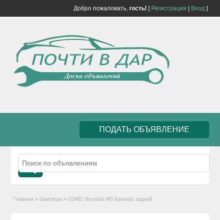
Добро пожаловать,
гость!
[
Регистрация
|
Вход
]
ПОДАТЬ ОБЪЯВЛЕНИЕ
Главная
»
Бамперы
»
02482 Hyundai I40 Бампер задний