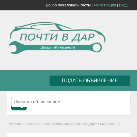
Добро пожаловать,
гость!
[
Регистрация
|
Вход
]
ПОДАТЬ ОБЪЯВЛЕНИЕ
Главная
»
Бамперы
»
7309 Бампер задний хэтчбэк дорест KIA Ceed 2 (12-н