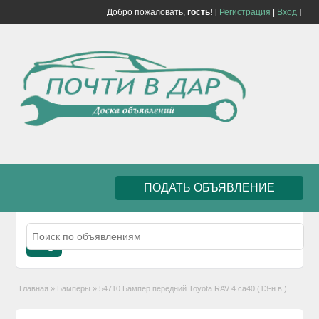
Добро пожаловать,
гость!
[
Регистрация
|
Вход
]
ПОДАТЬ ОБЪЯВЛЕНИЕ
Главная
»
Бамперы
»
54710 Бампер передний Toyota RAV 4 ca40 (13-н.в.)