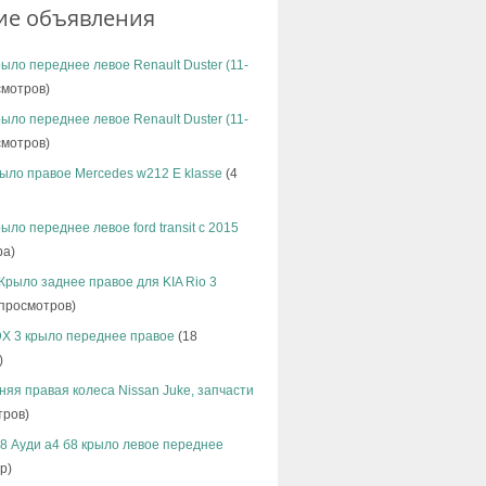
ие объявления
ыло переднее левое Renault Duster (11-
мотров)
ыло переднее левое Renault Duster (11-
мотров)
ыло правое Mercedes w212 E klasse
(4
ыло переднее левое ford transit с 2015
ра)
Крыло заднее правое для KIA Rio 3
просмотров)
X 3 крыло переднее правое
(18
)
няя правая колеса Nissan Juke, запчасти
тров)
b8 Ауди а4 б8 крыло левое переднее
р)