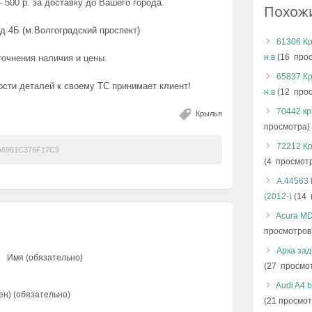
 500 р. за доставку до Вашего города.
Похож
д 4Б (м.Волгоградский проспект)
61306 Кр
н.в
(16 прос
точнения наличия и цены.
65837 Кр
сти деталей к своему ТС принимает клиент!
н.в
(12 прос
70442 кр
Крылья
просмотра)
72212 Кр
6961C376F17C9
(4 просмот
А.44563 
(2012-)
(14 
Acura MD
просмотров
Арка зад
Имя (обязательно)
(27 просмо
Audi A4 
ен) (обязательно)
(21 просмот