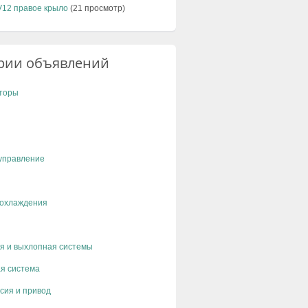
V12 правое крыло
(21 просмотр)
рии объявлений
торы
управление
 охлаждения
я и выхлопная системы
я система
сия и привод