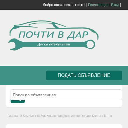
Добро пожаловать,
гость!
[
Регистрация
|
Вход
]
ПОДАТЬ ОБЪЯВЛЕНИЕ
Главная
»
Крылья
»
61306 Крыло переднее левое Renault Duster (11-н.в