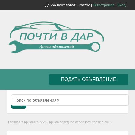
Добро пожаловать,
гость!
[
Регистрация
|
Вход
]
ПОДАТЬ ОБЪЯВЛЕНИЕ
Главная
»
Крылья
»
72212 Крыло переднее левое ford transit с 2015