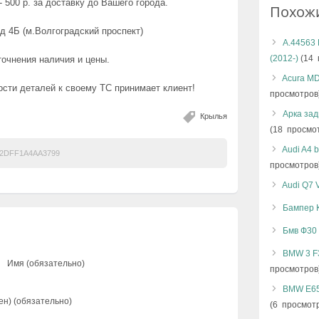
 500 р. за доставку до Вашего города.
Похож
д 4Б (м.Волгоградский проспект)
А.44563 
(2012-)
(14 
точнения наличия и цены.
Acura MD
сти деталей к своему ТС принимает клиент!
просмотров
Арка зад
Крылья
(18 просмо
Audi A4 
2DFF1A4AA3799
просмотров
Audi Q7 
Бампер К
Бмв Ф30
BMW 3 F
Имя (обязательно)
просмотров
BMW E65
ен) (обязательно)
(6 просмот