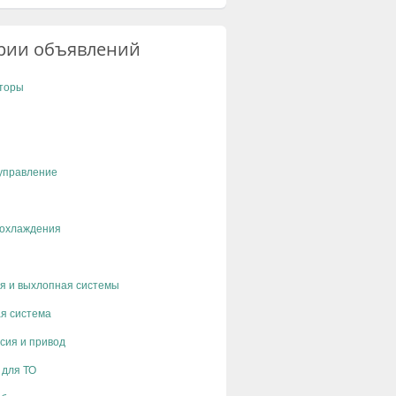
рии объявлений
торы
управление
 охлаждения
я и выхлопная системы
я система
сия и привод
 для ТО