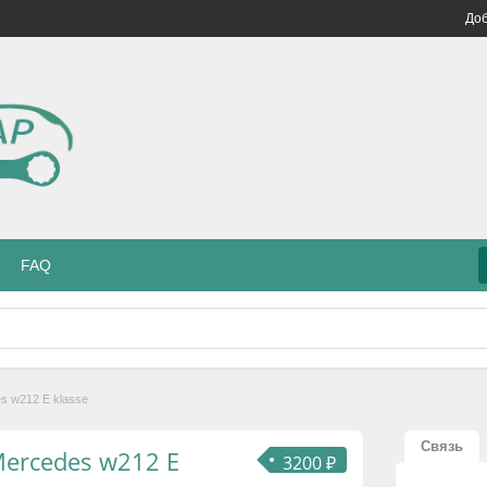
Доб
FAQ
s w212 E klasse
Связь
ercedes w212 E
3200 ₽