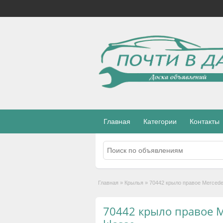
Главная
Категории
Контакты
Главная
»
Крылья
»
70442 крыло правое Mercede
70442 крыло правое M