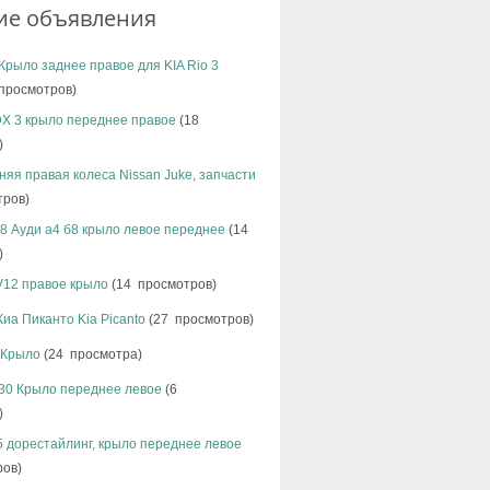
ие объявления
Крыло заднее правое для KIA Rio 3
просмотров)
X 3 крыло переднее правое
(18
)
няя правая колеса Nissan Juke, запчасти
тров)
b8 Ауди а4 б8 крыло левое переднее
(14
)
V12 правое крыло
(14 просмотров)
иа Пиканто Kia Picanto
(27 просмотров)
 Крыло
(24 просмотра)
30 Крыло переднее левое
(6
)
 дорестайлинг, крыло переднее левое
ров)