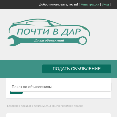
Добро пожаловать,
гость!
[
Регистрация
|
Вход
]
ПОДАТЬ ОБЪЯВЛЕНИЕ
Главная
»
Крылья
»
Acura MDX 3 крыло переднее правое