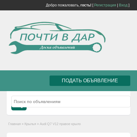
Добро пожаловать,
гость!
[
Регистрация
|
Вход
]
ПОДАТЬ ОБЪЯВЛЕНИЕ
Главная
»
Крылья
»
Audi Q7 V12 правое крыло