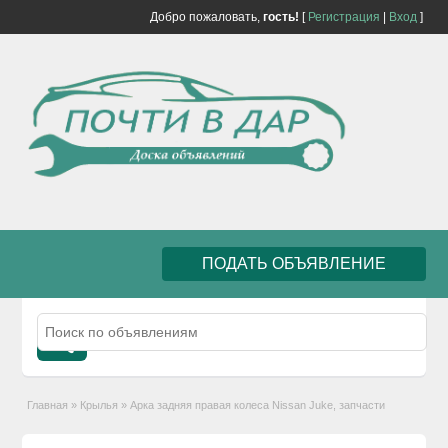
Добро пожаловать,
гость!
[
Регистрация
|
Вход
]
ПОДАТЬ ОБЪЯВЛЕНИЕ
Главная
»
Крылья
»
Арка задняя правая колеса Nissan Juke, запчасти