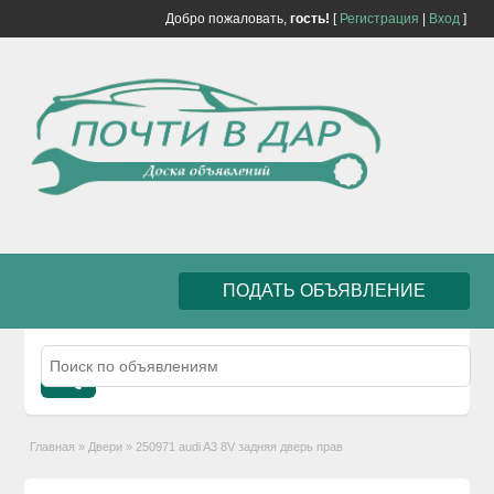
Добро пожаловать,
гость!
[
Регистрация
|
Вход
]
ПОДАТЬ ОБЪЯВЛЕНИЕ
Главная
»
Двери
»
250971 audi A3 8V задняя дверь прав