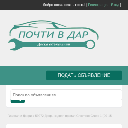
Добро пожаловать,
гость!
[
Регистрация
|
Вход
]
ПОДАТЬ ОБЪЯВЛЕНИЕ
Главная
»
Двери
»
59272 Дверь задняя правая Chevrolet Cruze 1 (09-15