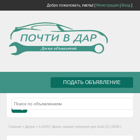
Добро пожаловать,
гость!
[
Регистрация
|
Вход
]
ПОДАТЬ ОБЪЯВЛЕНИЕ
Главная
»
Двери
»
А.91657 Дверь правая передняя для Audi Q5 (2008-)