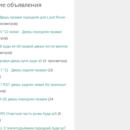
ие объявления
Дверь правая передняя для Land Rover
росмотров)
8V "12 sedan - Дверь передняя правая
тров)
b8 ауди а4 б8 правой двери петля крепеж
мотров)
правая дверь купе ауди а5
(4 просмотра)
C7 "11 - Дверь задняя правая
(18
)
S7 RS7 дверь задняя левая б/у оригинал
ров)
i Q5 дверь передняя правая
(24
8R0 Ответная часть ручки Ауди ку5
(6
)
4L Стеклоподъёмник передний Ауди ку7