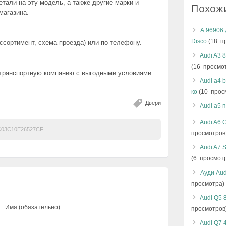
тали на эту модель, а также другие марки и
Похож
магазина.
А.96906 
Disco
(18 п
сортимент, схема проезда) или по телефону.
Audi A3 
(16 просмо
 транспортную компанию с выгодными условиями
Audi a4 
ко
(10 прос
Двери
Audi a5 
Audi A6 
03C10E26527CF
просмотров
Audi A7 
(6 просмот
Ауди Aud
просмотра)
Audi Q5 
Имя (обязательно)
просмотров
Audi Q7 