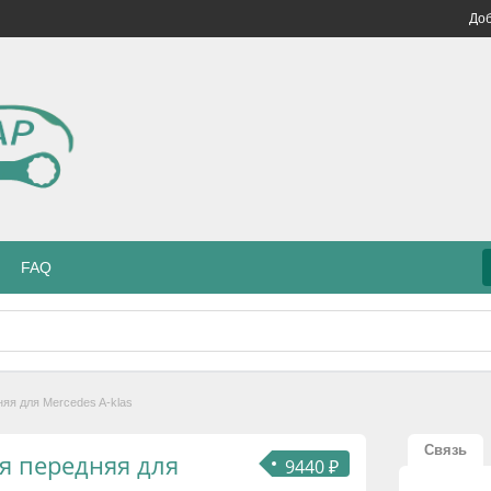
Доб
FAQ
яя для Mercedes A-klas
Связь
я передняя для
9440 ₽