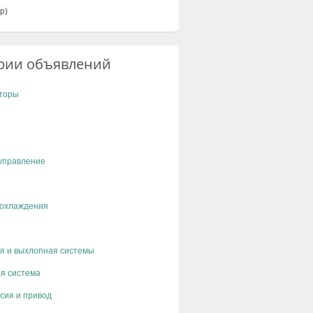
р)
рии объявлений
торы
управление
 охлаждения
я и выхлопная системы
я система
сия и привод