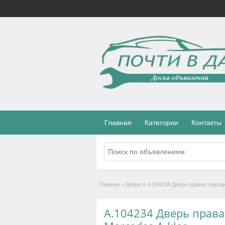
Главная
Категории
Контакты
Главная
»
Двери
»
А.104234 Дверь правая передн
А.104234 Дверь права