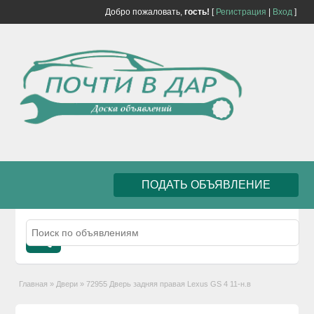
Добро пожаловать,
гость!
[
Регистрация
|
Вход
]
ПОДАТЬ ОБЪЯВЛЕНИЕ
Главная
»
Двери
»
72955 Дверь задняя правая Lexus GS 4 11-н.в