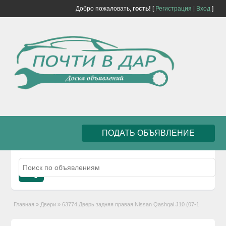
Добро пожаловать,
гость!
[
Регистрация
|
Вход
]
ПОДАТЬ ОБЪЯВЛЕНИЕ
Главная
»
Двери
»
63774 Дверь задняя правая Nissan Qashqai J10 (07-1