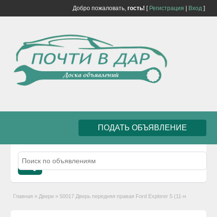
Добро пожаловать,
гость!
[
Регистрация
|
Вход
]
ПОДАТЬ ОБЪЯВЛЕНИЕ
Главная
»
Двери
»
50017 Дверь передняя правая Ford Explorer 5 (11-н