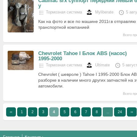
Cadillac srx суппорт передний левый б
у
Тормозная система
Myliberate
5 авг
Как на фото и все по машине 2011г.в отправляю
транспортной компанией
Всего пр
Chevrolet Tahoe I Блок ABS (насос)
1995-2000
Тормозная система
Ultimate
5 авгус
Chevrolet ( шевроле ) Tahoe I 1995-2000 Блок AB
разборке в наличии много других запчастей на э
автомобили.
Всего пр
‹‹
1
2
3
4
5
6
7
8
...
24
››
Главная
Контакты