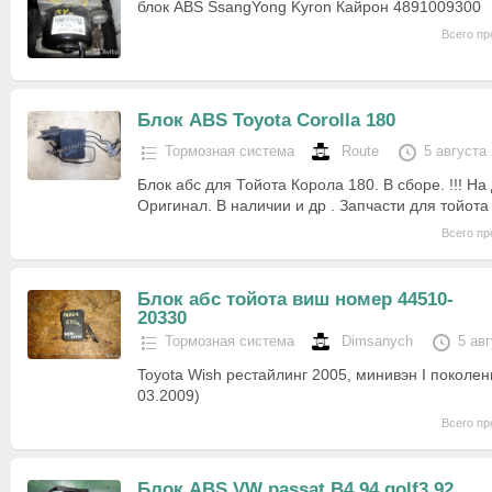
блок ABS SsangYong Kyron Кайрон 4891009300
Всего пр
Блок ABS Toyota Corolla 180
Тормозная система
Route
5 августа
Блок абс для Тойота Корола 180. В сборе. !!! На д
Оригинал. В наличии и др . Запчасти для тойота
Всего пр
Блок абс тойота виш номер 44510-
20330
Тормозная система
Dimsanych
5 ав
Toyota Wish рестайлинг 2005, минивэн I поколен
03.2009)
Всего пр
Блок ABS VW passat B4 94 golf3 92