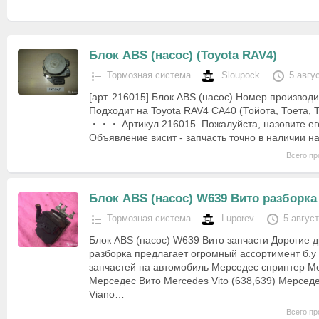
Блок ABS (насос) (Toyota RAV4)
Тормозная система
Sloupock
5 авгу
[арт. 216015] Блок ABS (насос) Номер производ
Подходит на Toyota RAV4 CA40 (Тойота, Тоета, Т
・・・ Артикул 216015. Пожалуйста, назовите его
Объявление висит - запчасть точно в наличии 
Всего пр
Блок ABS (насос) W639 Вито разборка
Тормозная система
Luporev
5 авгус
Блок ABS (насос) W639 Вито запчасти Дорогие 
разборка предлагает огромный ассортимент б.у
запчастей на автомобиль Мерседес спринтер Me
Мерседес Вито Mercedes Vito (638,639) Мерсед
Viano…
Всего пр