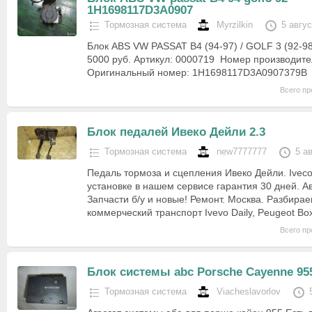
1H1698117D3A0907
Тормозная система
Myrzilkin
5 авгу
Блок ABS VW PASSAT B4 (94-97) / GOLF 3 (92-9
5000 руб. Артикул: 0000719 Номер производит
Оригинальный номер: 1H1698117D3A0907379B 
Всего пр
Блок педалей Ивеко Дейли 2.3
Тормозная система
new7777777
5 а
Педаль тормоза и сцепления Ивеко Дейли. Iveco 
установке в нашем сервисе гарантия 30 дней. А
Запчасти б/у и новые! Ремонт. Москва. Разбирае
коммерческий транспорт Ivevo Daily, Peugeot Bo
Всего пр
Блок системы abc Porsche Cayenne 95
Тормозная система
Viacheslavorlov