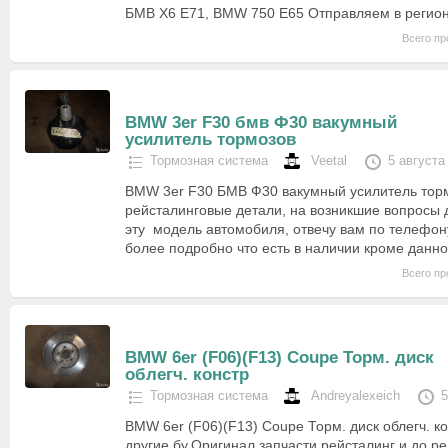
БМВ Х6 E71, BMW 750 Е65 Отправляем в регион
Всего пр
BMW 3er F30 бмв Ф30 вакумный
усилитель тормозов
Тормозная система
Veetal
5 августа
BMW 3er F30 БМВ Ф30 вакумный усилитель торм
рейсталинговые детали, на возникшие вопросы д
эту модель автомобиля, отвечу вам по телефону
более подробно что есть в наличии кроме данн
Всего пр
BMW 6er (F06)(F13) Coupe Торм. диск
облегч. констр
Тормозная система
Andreyalexeich
5
BMW 6er (F06)(F13) Coupe Торм. диск облегч. ко
другие бу.Оригинал запчасти,рейсталинг и до р