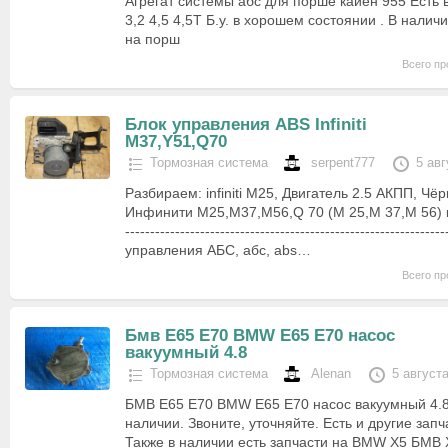
Агрегат системы абс для порше кайен 955 Есть 
3,2 4,5 4,5Т Б.у. в хорошем состоянии . В налич
на порш
Всего пр
Блок управления ABS Infiniti
M37,Y51,Q70
Тормозная система
serpent777
5 авг
Разбираем: infiniti M25, Двигатель 2.5 АКПП, Чёр
Инфинити M25,М37,M56,Q 70 (M 25,M 37,M 56) кузо
-------------------------------------------------------------
управления АБС, абс, abs…
Всего пр
Бмв Е65 Е70 BMW E65 E70 насос
вакуумный 4.8
Тормозная система
Alenan
5 август
БМВ Е65 Е70 BMW E65 E70 насос вакуумный 4.8 
наличии. Звоните, уточняйте. Есть и другие запч
Также в наличии есть запчасти на BMW X5 БМВ