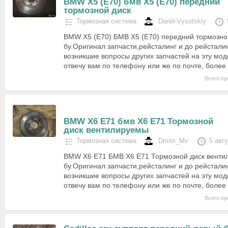
BMW X5 (E70) бмв Х5 (Е70) передний
тормозной диск
Тормозная система
Daniil-Vysotskiy
BMW X5 (E70) БМВ Х5 (Е70) передний тормозной
бу.Оригинал запчасти,рейсталинг и до рейстали
возникшие вопросы других запчастей на эту мо
отвечу вам по телефону или же по почте, боле
Всего пр
BMW X6 E71 бмв Х6 Е71 Тормозной
диск вентилируемы
Тормозная система
Dmitri_Mv
5 авг
BMW X6 E71 БМВ Х6 Е71 Тормозной диск венти
бу.Оригинал запчасти,рейсталинг и до рейстали
возникшие вопросы других запчастей на эту мо
отвечу вам по телефону или же по почте, боле
Всего пр