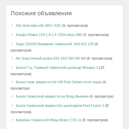
Похожие объявления
Абс блок бмв е46 ABS+ ASC
(6 просмотров)
Альфа Ромео 159 1.9.2.4 JTDm блок ABS
(5 просмотров)
Ауди 100(45) Вакумник тормозной. 4А0 612 105
(9
просмотров)
Aw Эластичный шланг E61 E63 S85 М5 М6
(6 просмотров)
Бачок Гтц, Главный тормозной цилиндр Мондео 3
(10
просмотров)
Бачок торм. жидкости б/у VW Polo Sedan поло седан
(4
просмотра)
Бачок тормозной жидкости на Форд Фьюжен
(4 просмотра)
Бачок тормозной жидкости\с цилиндром Ford Fusion 2
(8
просмотров)
Барабан тормозной Форд Фокус 2 05-11
(8 просмотров)