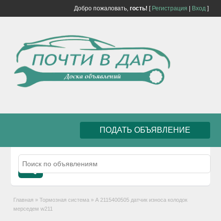
Добро пожаловать,
гость!
[
Регистрация
|
Вход
]
ПОДАТЬ ОБЪЯВЛЕНИЕ
Главная
»
Тормозная система
»
А 2115400505 датчик износа колодок
мерседем w211