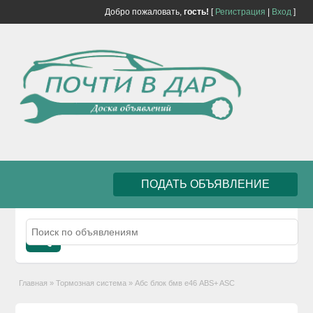
Добро пожаловать,
гость!
[
Регистрация
|
Вход
]
ПОДАТЬ ОБЪЯВЛЕНИЕ
Главная
»
Тормозная система
»
Абс блок бмв е46 ABS+ ASC