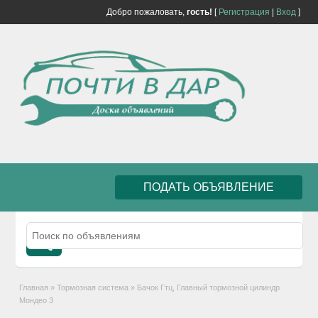
Добро пожаловать,
гость!
[
Регистрация
|
Вход
]
ПОДАТЬ ОБЪЯВЛЕНИЕ
Главная
»
Тормозная система
»
Бачок Гтц, Главный тормозной цилиндр
Мондео 3