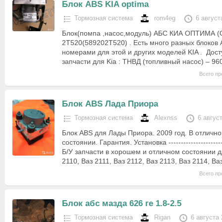
Блок ABS KIA optima
Тормозная система
rom4eg
6 август
Блок(помпа ,насос,модуль) АБС КИА ОПТИМА (
2T520(589202T520) . Есть много разных блоков
номерами для этой и других моделей KIA . До
запчасти для Kia : ТНВД (топливный насос) – 9
Всего пр
Блок ABS Лада Приора
Тормозная система
Alexnss
6 авгус
Блок ABS для Лады Приора. 2009 год. В отличн
состоянии. Гарантия. Установка -------------------------
Б/У запчасти в хорошем и отличном состоянии 
2110, Ваз 2111, Ваз 2112, Ваз 2113, Ваз 2114, В
Всего пр
Блок абс мазда 626 ге 1.8-2.5
Тормозная система
Rigan
6 августа