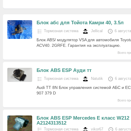
Блок абс для Тойота Камри 40, 3.5л
Тормозная система
Jellical
6 август
Блок ABS/ модулятор VSA для автомобиля Toyota
ACV40. 2GRFE. Гарантия на эксплуатацию.
Всего пр
Блок ABS ESP Ауди тт
Тормозная система
Natutik
6 август
Audi TT 8N Блок управления системой АБС и Е
907 379 D
Всего пр
Блок ABS ESP Mercedes E класс W212
A2124313512
Тормозная система
vikor67
6 август