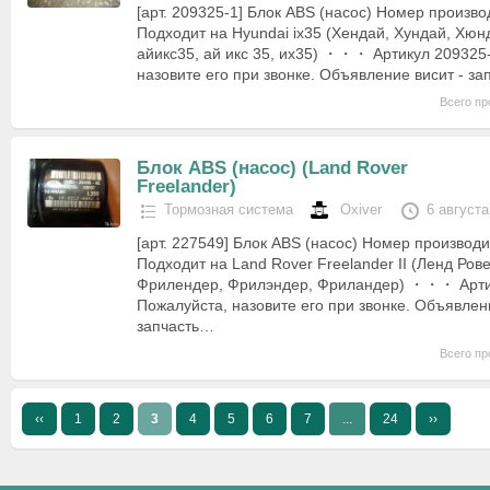
[арт. 209325-1] Блок ABS (насос) Номер произв
Подходит на Hyundai ix35 (Хендай, Хундай, Хюн
айикс35, ай икс 35, их35) ・・・ Артикул 209325
назовите его при звонке. Объявление висит - з
Всего пр
Блок ABS (насос) (Land Rover
Freelander)
Тормозная система
Oxiver
6 августа
[арт. 227549] Блок ABS (насос) Номер производ
Подходит на Land Rover Freelander II (Ленд Рове
Фрилендер, Фрилэндер, Фриландер) ・・・ Арти
Пожалуйста, назовите его при звонке. Объявлени
запчасть…
Всего пр
‹‹
1
2
3
4
5
6
7
...
24
››