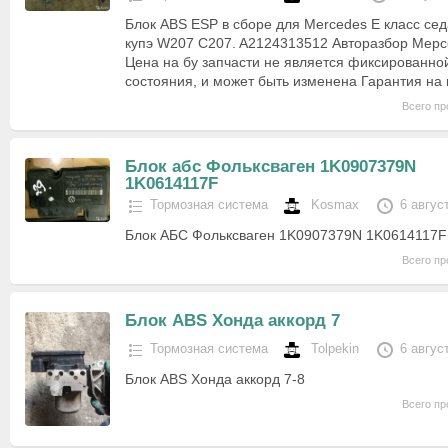
Блок ABS ESP в сборе для Mercedes E класс сед
купэ W207 C207. A2124313512 Авторазбор Мерсе
Цена на бу запчасти не является фиксированной
состояния, и может быть изменена Гарантия н
Всего пр
Блок абс Фольксваген 1K0907379N
1K0614117F
Тормозная система
Kosmax
6 авгус
Блок АБС Фольксваген 1K0907379N 1K0614117F
Всего пр
Блок ABS Хонда аккорд 7
Тормозная система
Tolpekin
6 авгус
Блок ABS Хонда аккорд 7-8
Всего пр