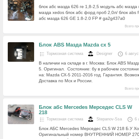
блок абс мазда 626 ге 1,8-2,5 модуль абс мазда 
мазда xedos блок абс форд проб 2,0л/ блок abs f
абс мазда 626 GE 1.8-2.0 FP # ga2g437a0
Всего пр
Блок ABS Мазда Mazda cx 5
Тормозная система
Designer
6 авгус
В наличии на складе в г. Москва: Блок ABS Мазд
5. Оригинал. Состояние: бу в рабочем состояни
на: Mazda СХ-5 2011-2016 год. Гарантия. Возмо
Доставка по Мск и России.
Всего пр
Блок абс Mercedes Мерседес CLS W
218
Тормозная система
Stepanov-Ssa
6 
Блок АБС Mercedes Мерседес CLS W 218 Б.У Х
Оригинальный номер ВНУТРЕННИЙ НОМЕР 2706