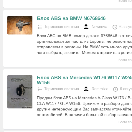
Всего пр
Блок ABS на BMW N6768646
Тормозная система
Newnova
6 авгу
Блок АБС на БМВ номер детали 6768646 в отли
оригинальная запчасть, из Европы, не ремонтна
отправляем в регионы. На BMW есть много други
чего выбрать, звоните. Можем отправить в рег
Всего пр
Блок ABS на Mercedes W176 W117 W24
W156
Тормозная система
Rommixx
6 авгу
Продам блок ABS на Mercedes A-Class W176 / B-
CLA W117 / GLA W156. Целиком в разборе данно
другим интересующим Вас запчастям уточняйте.
автомобилей! В наличии большой выбор запча
Всего пр