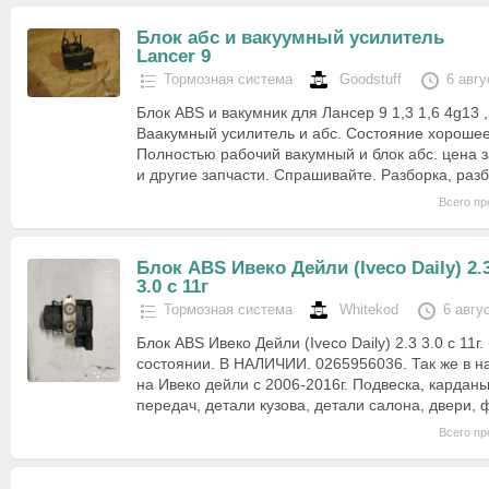
Блок абс и вакуумный усилитель
Lancer 9
Тормозная система
Goodstuff
6 авгу
Блок ABS и вакумник для Лансер 9 1,3 1,6 4g13 
Ваакумный усилитель и абс. Состояние хорошее
Полностью рабочий вакумный и блок абс. цена з
и другие запчасти. Спрашивайте. Разборка, раз
Всего пр
Блок ABS Ивеко Дейли (Iveco Daily) 2.
3.0 с 11г
Тормозная система
Whitekod
6 авгу
Блок ABS Ивеко Дейли (Iveco Daily) 2.3 3.0 с 11г.
состоянии. В НАЛИЧИИ. 0265956036. Так же в н
на Ивеко дейли с 2006-2016г. Подвеска, карданы
передач, детали кузова, детали салона, двери,
Всего пр