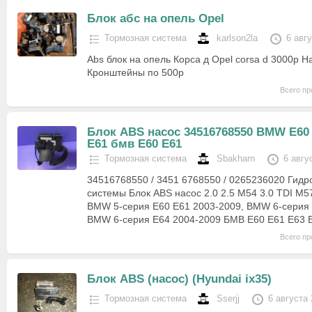
Блок абс на опель Opel
Тормозная система
karlson2la
6 авг
Abs блок на опель Корса д Opel corsa d 3000р На
Кронштейны по 500р
Всего пр
Блок ABS насос 34516768550 BMW E60
E61 бмв Е60 Е61
Тормозная система
Sbakharn
6 авгу
34516768550 / 3451 6768550 / 0265236020 Гидр
системы Блок ABS насос 2.0 2.5 M54 3.0 TDI M
BMW 5-серия E60 E61 2003-2009, BMW 6-серия 
BMW 6-серия E64 2004-2009 БМВ Е60 Е61 Е63
Всего пр
Блок ABS (насос) (Hyundai ix35)
Тормозная система
Sserjj
6 августа