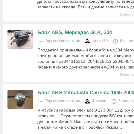
детали просьба называть консультанту по теле
запчасти на складе. Есть и другие запчасти на
Всего пр
Блок ABS, Мерседес GLK, 204
Тормозная система
yuriy310
6 авгус
Продается оригинальный блок абс на x204 Merce
электронная система стабилизации в отличном
состоянии a2044315312, 2044315312 a20454541
гарантия много других запчастей w204 кузов, з
Всего пр
Блок ABS Mitsubishi Carisma 1995-200
Тормозная система
Konsan
6 август
митсубиси каризма блок абс 0 273 004 122. б.у 
отличное. Осуществляем продажу Б/У контракт
для автомобилей. Все запчасти не имеют пробег
в наличии на складе в г. Подольск Режим…