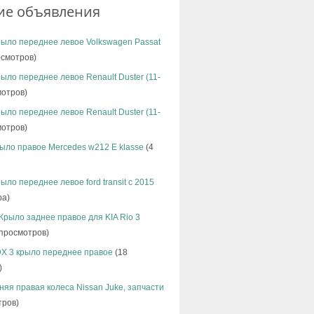
ие объявления
ыло переднее левое Volkswagen Passat
смотров)
ыло переднее левое Renault Duster (11-
отров)
ыло переднее левое Renault Duster (11-
отров)
ыло правое Mercedes w212 E klasse
(4
ыло переднее левое ford transit с 2015
ра)
Крыло заднее правое для KIA Rio 3
просмотров)
X 3 крыло переднее правое
(18
)
няя правая колеса Nissan Juke, запчасти
тров)