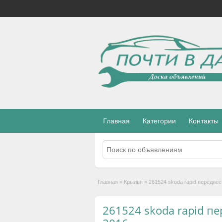
Главная
Категории
Контакты
Главная
»
Крылья
»
261524 skoda rapid переднее
261524 skoda rapid пе