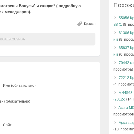
Похож
мотрены Бонусы* и скидки* ( подробную
х менеджеров).
55056 Кр
Крылья
B8 (1
(8 про
61306 Кр
680AE982C9FDA
н.в
(8 просм
65837 Кр
н.в
(6 просм
70442 кр
просмотра)
72212 Кр
(4 просмот
Имя (обязательно)
А.44563 
(2012-)
(14 
ен) (обязательно)
Acura MD
просмотров
Арка зад
Сайт
(18 просмо