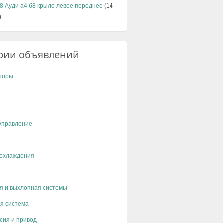
b8 Ауди а4 б8 крыло левое переднее
(14
)
рии объявлений
торы
управление
 охлаждения
я и выхлопная системы
я система
сия и привод