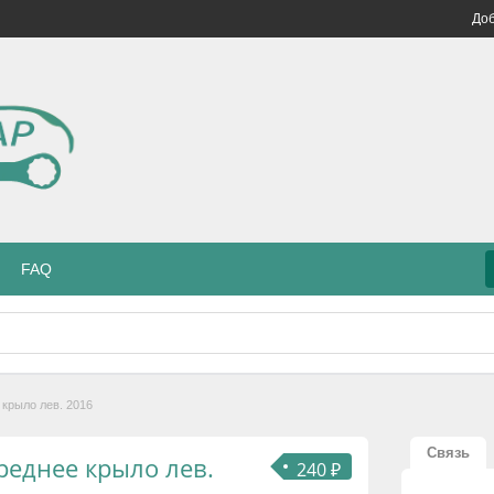
Доб
FAQ
 крыло лев. 2016
Связь
реднее крыло лев.
240 ₽